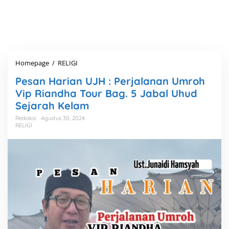
Homepage
/
RELIGI
P
e
Pesan Harian UJH : Perjalanan Umroh
s
a
Vip Riandha Tour Bag. 5 Jabal Uhud
n
Sejarah Kelam
H
a
Redaksi
Agustus 30, 2024
RELIGI
r
i
a
n
U
J
H
:
P
e
r
j