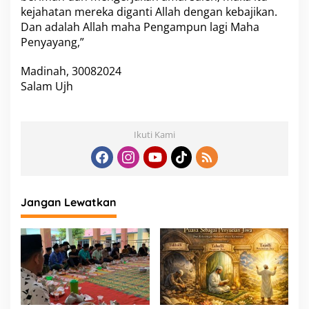
a
kejahatan mereka diganti Allah dengan kebajikan.
m
Dan adalah Allah maha Pengampun lagi Maha
Penyayang,”
Madinah, 30082024
Salam Ujh
Ikuti Kami
Jangan Lewatkan