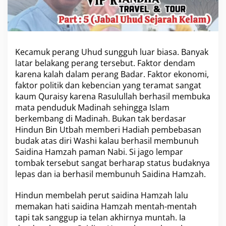
a
l
a
n
a
Kecamuk perang Uhud sungguh luar biasa. Banyak
n
latar belakang perang tersebut. Faktor dendam
U
m
karena kalah dalam perang Badar. Faktor ekonomi,
r
faktor politik dan kebencian yang teramat sangat
o
kaum Quraisy karena Rasulullah berhasil membuka
h
mata penduduk Madinah sehingga Islam
V
i
berkembang di Madinah. Bukan tak berdasar
p
Hindun Bin Utbah memberi Hadiah pembebasan
R
budak atas diri Washi kalau berhasil membunuh
i
Saidina Hamzah paman Nabi. Si jago lempar
a
tombak tersebut sangat berharap status budaknya
n
d
lepas dan ia berhasil membunuh Saidina Hamzah.
h
a
Hindun membelah perut saidina Hamzah lalu
T
memakan hati saidina Hamzah mentah-mentah
o
tapi tak sanggup ia telan akhirnya muntah. Ia
u