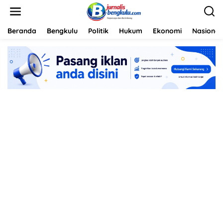
L
e
w
a
Beranda
Bengkulu
Politik
Hukum
Ekonomi
Nasional
t
i
k
e
k
o
n
t
e
n