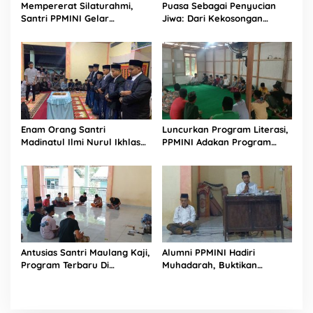
Mempererat Silaturahmi,
Puasa Sebagai Penyucian
Santri PPMINI Gelar
Jiwa: Dari Kekosongan
Kegiatan Berbuka Puasa
Menuju Cahaya Keimanan
Bersama Ramadhan 1447 H
Enam Orang Santri
Luncurkan Program Literasi,
Madinatul Ilmi Nurul Ikhlas
PPMINI Adakan Program
Resmi Diberikan Ijazah
Terbaru Lagi
Antusias Santri Maulang Kaji,
Alumni PPMINI Hadiri
Program Terbaru Di
Muhadarah, Buktikan
Lingkungan PPMINI
Kuatnya Ikatan
Kekeluargaan PPMINI
Lubuak Aro Tandikek