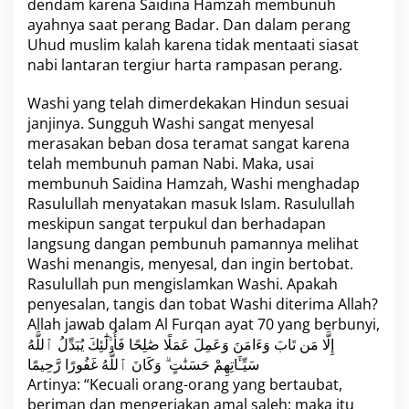
r
dendam karena Saidina Hamzah membunuh
B
ayahnya saat perang Badar. Dan dalam perang
a
Uhud muslim kalah karena tidak mentaati siasat
g
nabi lantaran tergiur harta rampasan perang.
.
5
J
Washi yang telah dimerdekakan Hindun sesuai
a
janjinya. Sungguh Washi sangat menyesal
b
merasakan beban dosa teramat sangat karena
a
telah membunuh paman Nabi. Maka, usai
l
U
membunuh Saidina Hamzah, Washi menghadap
h
Rasulullah menyatakan masuk Islam. Rasulullah
u
meskipun sangat terpukul dan berhadapan
d
langsung dangan pembunuh pamannya melihat
S
Washi menangis, menyesal, dan ingin bertobat.
e
j
Rasulullah pun mengislamkan Washi. Apakah
a
penyesalan, tangis dan tobat Washi diterima Allah?
r
Allah jawab dalam Al Furqan ayat 70 yang berbunyi,
a
إِلَّا مَن تَابَ وَءَامَنَ وَعَمِلَ عَمَلًا صَٰلِحًا فَأُو۟لَٰٓئِكَ يُبَدِّلُ ٱللَّهُ
h
K
سَيِّـَٔاتِهِمْ حَسَنَٰتٍ ۗ وَكَانَ ٱللَّهُ غَفُورًا رَّحِيمًا
e
Artinya: “Kecuali orang-orang yang bertaubat,
l
beriman dan mengerjakan amal saleh; maka itu