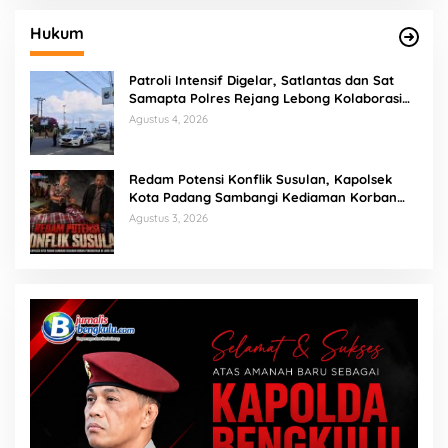
Hukum
Patroli Intensif Digelar, Satlantas dan Sat
Samapta Polres Rejang Lebong Kolaborasi
Berantas Balap Liar
Agustus 4, 2026
Redam Potensi Konflik Susulan, Kapolsek
Kota Padang Sambangi Kediaman Korban
Penganiayaan di Lubuk Mumpo
Agustus 3, 2026