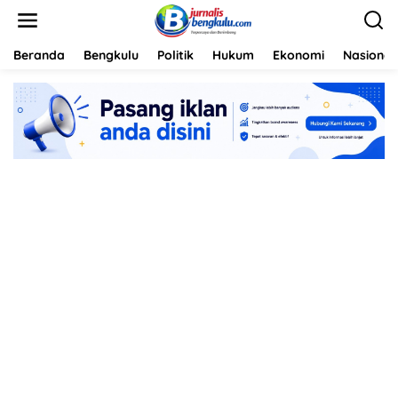
L
e
w
a
Beranda
Bengkulu
Politik
Hukum
Ekonomi
Nasional
t
i
k
e
k
o
n
t
e
n