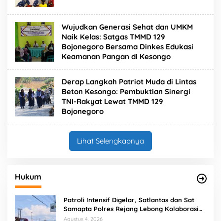
Wujudkan Generasi Sehat dan UMKM
Naik Kelas: Satgas TMMD 129
Bojonegoro Bersama Dinkes Edukasi
Keamanan Pangan di Kesongo
Derap Langkah Patriot Muda di Lintas
Beton Kesongo: Pembuktian Sinergi
TNI-Rakyat Lewat TMMD 129
Bojonegoro
Lihat Selengkapnya
Hukum
Patroli Intensif Digelar, Satlantas dan Sat
Samapta Polres Rejang Lebong Kolaborasi
Berantas Balap Liar
Agustus 4, 2026