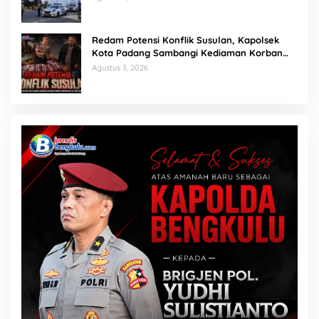
Redam Potensi Konflik Susulan, Kapolsek
Kota Padang Sambangi Kediaman Korban
Penganiayaan di Lubuk Mumpo
Agustus 3, 2026