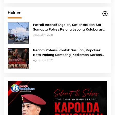
Hukum
Patroli Intensif Digelar, Satlantas dan Sat
Samapta Polres Rejang Lebong Kolaborasi
Berantas Balap Liar
Agustus 4, 2026
Redam Potensi Konflik Susulan, Kapolsek
Kota Padang Sambangi Kediaman Korban
Penganiayaan di Lubuk Mumpo
Agustus 3, 2026