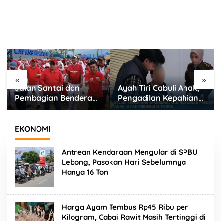
«
»
Ayah Tiri Cabuli Anak,
Satlantas Polres
Pengadilan Kepahiang
Lebong Terapkan
Jatuhkan Vonis 18
Rekayasa Lalu Lintas
Tahun Penjara
Jalan Santai HUT RI
ke-81
EKONOMI
Antrean Kendaraan Mengular di SPBU
Lebong, Pasokan Hari Sebelumnya
Hanya 16 Ton
Harga Ayam Tembus Rp45 Ribu per
Kilogram, Cabai Rawit Masih Tertinggi di