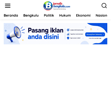
L
e
w
a
Beranda
Bengkulu
Politik
Hukum
Ekonomi
Nasional
t
i
k
e
k
o
n
t
e
n