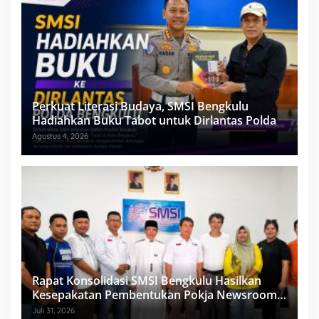
Perkuat Literasi Budaya, SMSI Bengkulu
Hadiahkan Buku Tabot untuk Dirlantas Polda
Agustus 4, 2026
Rapat Konsolidasi SMSI Bengkulu Hasilkan
Kesepakatan Pembentukan Pokja Newsroom
Kolaboratif
Juli 31, 2026