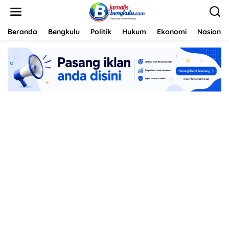
L
e
w
a
Beranda
Bengkulu
Politik
Hukum
Ekonomi
Nasional
t
i
k
e
k
o
n
t
e
n