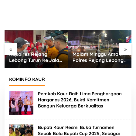
«
»
Malam Minggu Aman,
Jamin Keamanan
Polres Rejang Lebong
Warga, Polres Rejang
Terjunkan Personel
Lebong Terjunkan Tim
Gabungan Sisir Titik
UKL Sisir Titik Rawan
Rawan
Keramaian
KOMINFO KAUR
Pemkab Kaur Raih Lima Penghargaan
Harganas 2026, Bukti Komitmen
Bangun Keluarga Berkualitas
Bupati Kaur Resmi Buka Turnamen
Sepak Bola Bupati Cup 2025, Sebagai