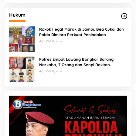
Hukum
Rokok Ilegal Marak di Jambi, Bea Cukai dan
Polda Diminta Perkuat Penindakan
Agustus 8, 2026
Polres Empat Lawang Bongkar Sarang
Narkoba, 7 Orang dan Senpi Rakitan
Diamankan
Agustus 8, 2026