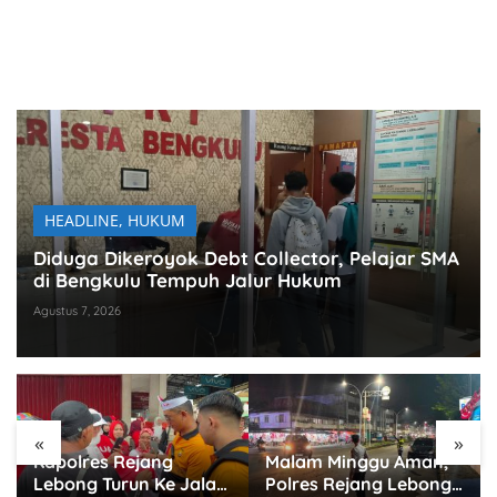
HEADLINE
,
HUKUM
Diduga Dikeroyok Debt Collector, Pelajar SMA
di Bengkulu Tempuh Jalur Hukum
Agustus 7, 2026
«
»
Malam Minggu Aman,
Jamin Keamanan
Polres Rejang Lebong
Warga, Polres Rejang