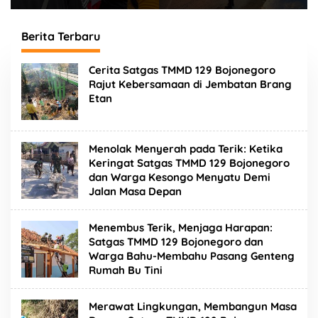
Terjunkan Personel
Lebong Terjunkan Tim
Gabungan Sisir Titik
UKL Sisir Titik Rawan
Rawan
Keramaian
Berita Terbaru
J
Cerita Satgas TMMD 129 Bojonegoro
u
Rajut Kebersamaan di Jembatan Brang
r
Etan
n
a
l
i
s
Menolak Menyerah pada Terik: Ketika
B
Keringat Satgas TMMD 129 Bojonegoro
e
dan Warga Kesongo Menyatu Demi
n
Jalan Masa Depan
g
k
u
l
Menembus Terik, Menjaga Harapan:
u
Satgas TMMD 129 Bojonegoro dan
Warga Bahu-Membahu Pasang Genteng
Rumah Bu Tini
Merawat Lingkungan, Membangun Masa