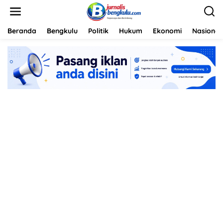
L
e
w
a
Beranda
Bengkulu
Politik
Hukum
Ekonomi
Nasional
t
i
k
e
k
o
n
t
e
n