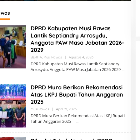
 Daerah
2026 di Berbinar
K
awas
DPRD Kabupaten Musi Rawas
Lantik Septiandry Arrosydu,
Anggota PAW Masa Jabatan 2026-
2029
BERITA
,
Musi Rawas
|
Agustus 4, 2026
O
L
DPRD Kabupaten Musi Rawas Lantik Septiandry
E
Arrosydu, Anggota PAW Masa Jabatan 2026-2029
H
R
E
D
DPRD Mura Berikan Rekomendasi
A
K
Atas LKPJ Bupati Tahun Anggaran
S
2025
I
Musi Rawas
|
April 21, 2026
O
L
DPRD Mura Berikan Rekomendasi Atas LKPJ Bupati
E
Tahun Anggaran 2025
H
R
E
D
A