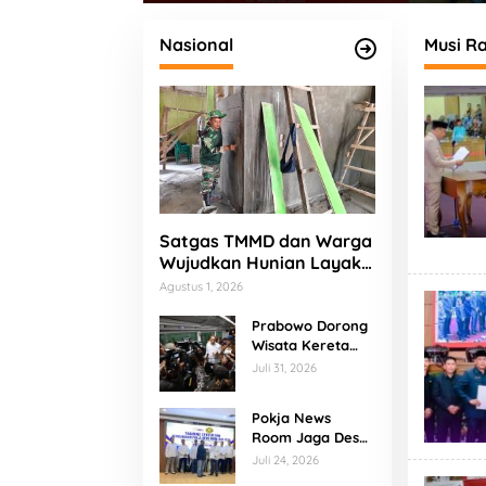
orupsi
Panti Asuhan
Budaya
Nasional
Musi R
Satgas TMMD dan Warga
Wujudkan Hunian Layak
bagi Bapak Fajar
Agustus 1, 2026
Prabowo Dorong
Wisata Kereta
Api, KA
Juli 31, 2026
Nusantara
Explorer
Pokja News
Disiapkan Jadi
Room Jaga Desa
Daya Tarik Baru
Banten Resmi
Juli 24, 2026
Dikukuhkan