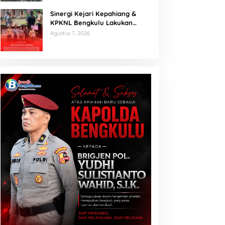
antor Pemerintah
Sinergi Kejari Kepahiang &
KPKNL Bengkulu Lakukan
Penilaian Barang Rampasan
Agustus 7, 2026
Korupsi