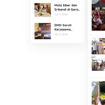
Mata Siber dan
Srikandi di Garis
Depan Program
Juli 3, 2026
Prabowo
SMSI Soroti
Kerjasama
Publikasi, Agus
Mei 9, 2026
Kliwir : Media
Harus
Terverifikasi
Konstituen
Dewan Pers