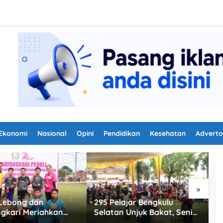
Ekonomi
Nasional
Opini
Pendidikan
Kesehatan
Adverto
»
ajar Bengkulu
BPS Bengkulu Tengah Ajak
J
 Unjuk Bakat, Seni
Masyarakat Kenal Lebih
B
onal Jadi Cara Jaga
Dekat Sensus Ekonomi
L