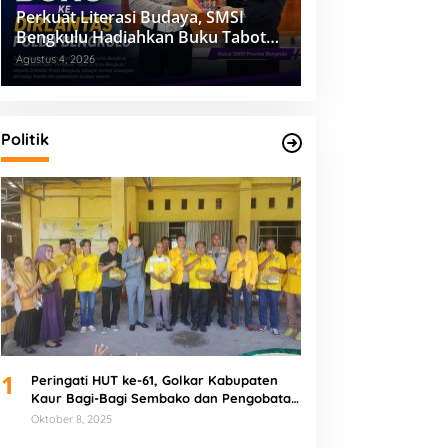
Perkuat Literasi Budaya, SMSI
Bengkulu Hadiahkan Buku Tabot
untuk Dirlantas Polda
Agustus 4, 2026
Politik
1
Peringati HUT ke-61, Golkar Kabupaten
Kaur Bagi-Bagi Sembako dan Pengobatan
Gratis
Oktober 8, 2025