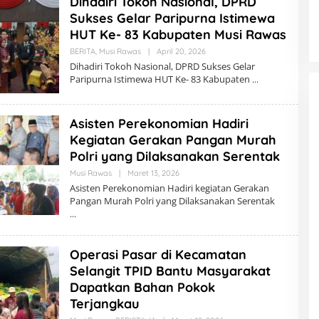
Dihadiri Tokoh Nasional, DPRD
K
Sukses Gelar Paripurna Istimewa
S
I
HUT Ke- 83 Kabupaten Musi Rawas
BERITA
,
Musi Rawas
|
April 20, 2026
O
L
Dihadiri Tokoh Nasional, DPRD Sukses Gelar
E
Paripurna Istimewa HUT Ke- 83 Kabupaten
H
R
E
D
Asisten Perekonomian Hadiri
A
K
Kegiatan Gerakan Pangan Murah
S
I
Polri yang Dilaksanakan Serentak
Musi Rawas
|
Maret 13, 2026
O
L
Asisten Perekonomian Hadiri kegiatan Gerakan
E
Pangan Murah Polri yang Dilaksanakan Serentak
H
R
E
D
A
Operasi Pasar di Kecamatan
K
S
Selangit TPID Bantu Masyarakat
I
Dapatkan Bahan Pokok
Terjangkau