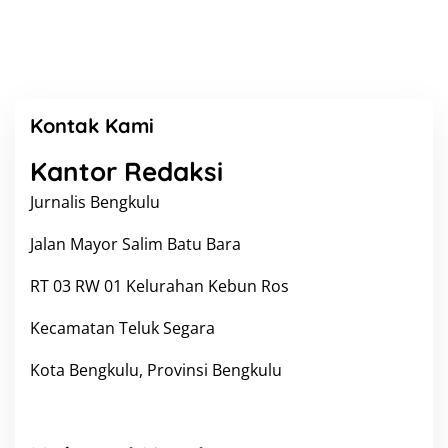
Kontak Kami
Kantor Redaksi
|
M
E
Jurnalis Bengkulu
I
9
,
Jalan Mayor Salim Batu Bara
2
0
2
RT 03 RW 01 Kelurahan Kebun Ros
6
O
L
Kecamatan Teluk Segara
E
H
R
Kota Bengkulu, Provinsi Bengkulu
E
D
A
K
S