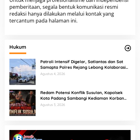
Untuk menjaga profesionalisme dan independensi
pemberitaan, segala bentuk komunikasi resmi
redaksi hanya dilakukan melalui kontak yang
tercantum pada halaman ini.
Hukum
Patroli Intensif Digelar, Satlantas dan Sat
Samapta Polres Rejang Lebong Kolaborasi
Berantas Balap Liar
Agustus 4, 2026
Redam Potensi Konflik Susulan, Kapolsek
Kota Padang Sambangi Kediaman Korban
Penganiayaan di Lubuk Mumpo
Agustus 3, 2026