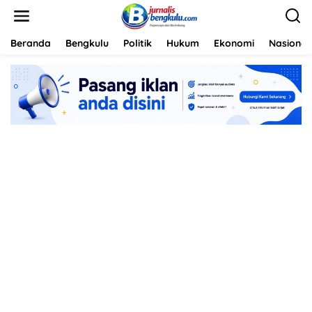
L
e
w
a
Beranda
Bengkulu
Politik
Hukum
Ekonomi
Nasional
t
i
k
e
k
o
n
t
e
n