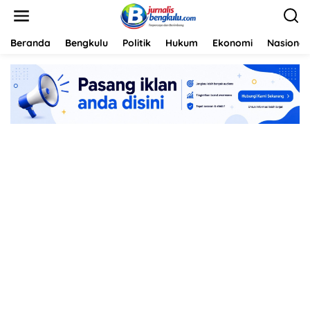
L
e
w
a
Beranda
Bengkulu
Politik
Hukum
Ekonomi
Nasional
t
i
k
e
k
o
n
t
e
n