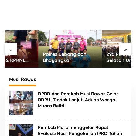
«
»
Polres Lebong dan
295 Pelajar Bengkulu
Bhayangkari
Selatan Unjuk Bakat,
Meriahkan HUT RI ke-
Seni Tradisional Jadi
81 Bersama Anak Panti
Cara Jaga Budaya
Asuhan
Daerah
Musi Rawas
DPRD dan Pemkab Musi Rawas Gelar
RDPU, Tindak Lanjuti Aduan Warga
Muara Beliti
Pemkab Mura menggelar Rapat
Evaluasi Hasil Pengukuran IPKD Tahun