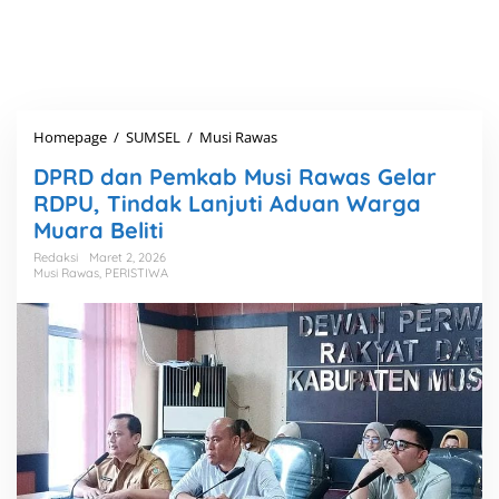
Homepage
/
SUMSEL
/
Musi Rawas
D
P
DPRD dan Pemkab Musi Rawas Gelar
R
D
RDPU, Tindak Lanjuti Aduan Warga
d
Muara Beliti
a
n
Redaksi
Maret 2, 2026
Musi Rawas
,
PERISTIWA
P
e
m
k
a
b
M
u
s
i
R
a