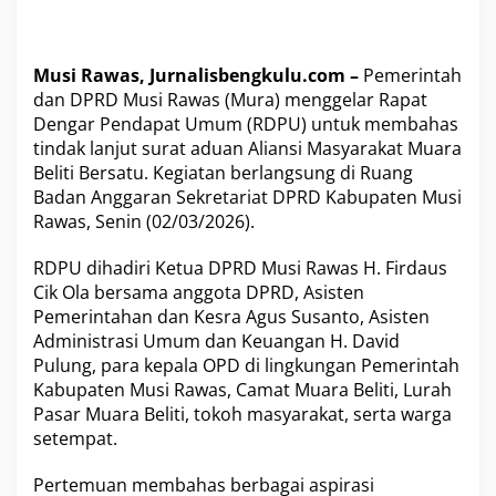
t
i
A
d
Musi Rawas, Jurnalisbengkulu.com –
Pemerintah
u
dan DPRD Musi Rawas (Mura) menggelar Rapat
a
n
Dengar Pendapat Umum (RDPU) untuk membahas
W
tindak lanjut surat aduan Aliansi Masyarakat Muara
a
Beliti Bersatu. Kegiatan berlangsung di Ruang
r
Badan Anggaran Sekretariat DPRD Kabupaten Musi
g
Rawas, Senin (02/03/2026).
a
M
u
RDPU dihadiri Ketua DPRD Musi Rawas H. Firdaus
a
Cik Ola bersama anggota DPRD, Asisten
r
Pemerintahan dan Kesra Agus Susanto, Asisten
a
Administrasi Umum dan Keuangan H. David
B
e
Pulung, para kepala OPD di lingkungan Pemerintah
l
Kabupaten Musi Rawas, Camat Muara Beliti, Lurah
i
Pasar Muara Beliti, tokoh masyarakat, serta warga
t
setempat.
i
Pertemuan membahas berbagai aspirasi