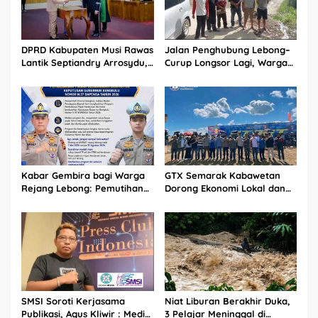
DPRD Kabupaten Musi Rawas
Jalan Penghubung Lebong–
Lantik Septiandry Arrosydu,
Curup Longsor Lagi, Warga
Anggota PAW Masa Jabatan
Desak Penanganan
2026-2029
Permanen
Kabar Gembira bagi Warga
GTX Semarak Kabawetan
Rejang Lebong: Pemutihan
Dorong Ekonomi Lokal dan
Pajak Kendaraan Resmi
Promosi Wisata Kepahiang
Dibuka Mulai Mei 2026
SMSI Soroti Kerjasama
Niat Liburan Berakhir Duka,
Publikasi, Agus Kliwir : Media
3 Pelajar Meninggal di