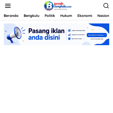
L
e
w
a
Beranda
Bengkulu
Politik
Hukum
Ekonomi
Nasional
t
i
k
e
k
o
n
t
e
n