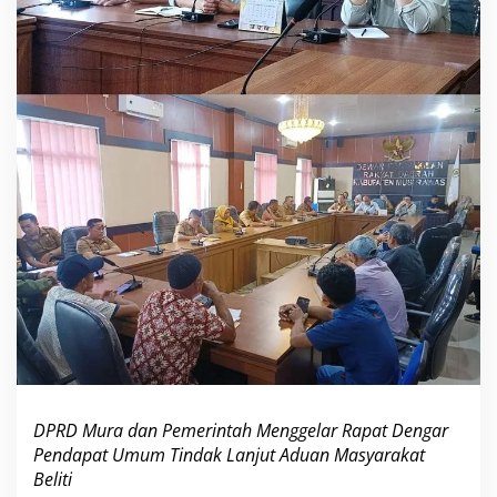
w
a
s
G
e
l
a
r
R
D
P
U
,
T
i
n
d
a
k
L
a
DPRD Mura dan Pemerintah Menggelar Rapat Dengar
n
Pendapat Umum Tindak Lanjut Aduan Masyarakat
j
Beliti
u