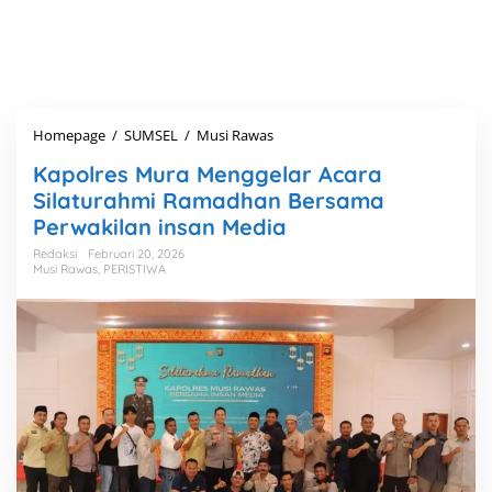
Homepage
/
SUMSEL
/
Musi Rawas
K
a
Kapolres Mura Menggelar Acara
p
o
Silaturahmi Ramadhan Bersama
l
Perwakilan insan Media
r
e
Redaksi
Februari 20, 2026
Musi Rawas
,
PERISTIWA
s
M
u
r
a
M
e
n
g
g
e
l