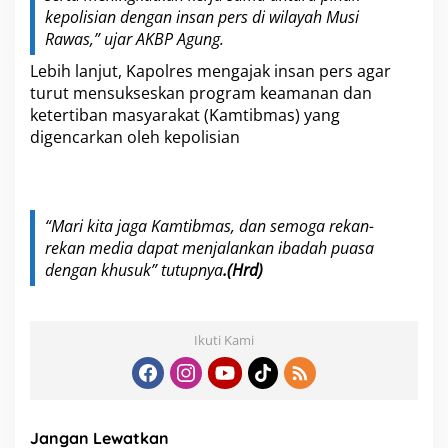
a
kepolisian dengan insan pers di wilayah Musi
n
B
Rawas,” ujar AKBP Agung.
e
Lebih lanjut, Kapolres mengajak insan pers agar
r
s
turut mensukseskan program keamanan dan
a
ketertiban masyarakat (Kamtibmas) yang
m
digencarkan oleh kepolisian
a
P
e
r
w
“Mari kita jaga Kamtibmas, dan semoga rekan-
a
rekan media dapat menjalankan ibadah puasa
k
dengan khusuk” tutupnya
.(Hrd)
i
l
a
n
Ikuti Kami
i
n
s
a
n
M
Jangan Lewatkan