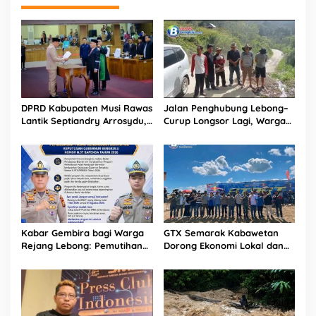
e
d
i
a
DPRD Kabupaten Musi Rawas
Jalan Penghubung Lebong–
Lantik Septiandry Arrosydu,
Curup Longsor Lagi, Warga
Anggota PAW Masa Jabatan
Desak Penanganan
2026-2029
Permanen
Kabar Gembira bagi Warga
GTX Semarak Kabawetan
Rejang Lebong: Pemutihan
Dorong Ekonomi Lokal dan
Pajak Kendaraan Resmi
Promosi Wisata Kepahiang
Dibuka Mulai Mei 2026