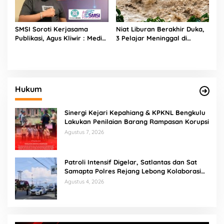
SMSI Soroti Kerjasama
Niat Liburan Berakhir Duka,
Publikasi, Agus Kliwir : Media
3 Pelajar Meninggal di
Harus Terverifikasi
Sungai Bioa Maceak
Konstituen Dewan Pers
Hukum
Sinergi Kejari Kepahiang & KPKNL Bengkulu
Lakukan Penilaian Barang Rampasan Korupsi
Agustus 7, 2026
Patroli Intensif Digelar, Satlantas dan Sat
Samapta Polres Rejang Lebong Kolaborasi
Berantas Balap Liar
Agustus 4, 2026