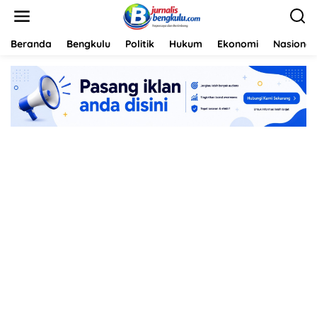
L
e
w
a
Beranda
Bengkulu
Politik
Hukum
Ekonomi
Nasional
t
i
k
e
k
o
n
t
e
n