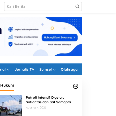
rial
Jurnalis TV
Sumsel
Olahraga
Hukum
Patroli Intensif Digelar,
Satlantas dan Sat Samapta
Polres Rejang Lebong
Agustus 4, 2026
Kolaborasi Berantas Balap Liar