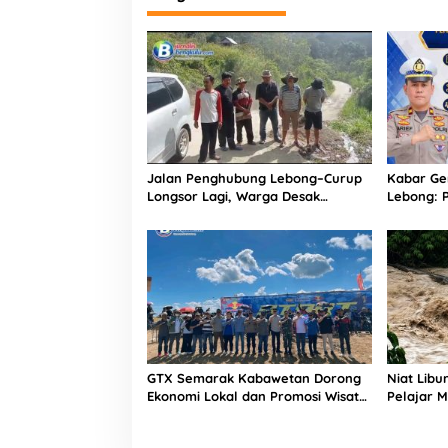
Jalan Penghubung Lebong–Curup
Kabar Ge
Longsor Lagi, Warga Desak
Lebong: 
Penanganan Permanen
Kendaraa
2026
GTX Semarak Kabawetan Dorong
Niat Libu
Ekonomi Lokal dan Promosi Wisata
Pelajar M
Kepahiang
Maceak