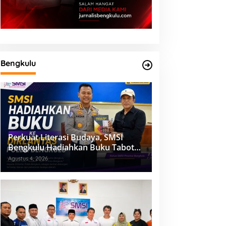
Bengkulu
Perkuat Literasi Budaya, SMSI
Bengkulu Hadiahkan Buku Tabot
untuk Dirlantas Polda
Agustus 4, 2026