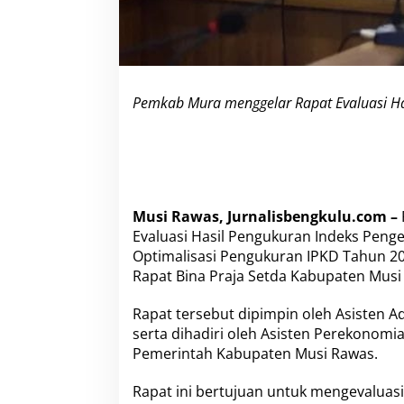
H
a
s
i
l
P
Pemkab Mura menggelar Rapat Evaluasi Ha
e
n
g
u
k
u
r
Musi Rawas, Jurnalisbengkulu.com –
a
Evaluasi Hasil Pengukuran Indeks Peng
n
I
Optimalisasi Pengukuran IPKD Tahun 20
P
Rapat Bina Praja Setda Kabupaten Musi
K
D
Rapat tersebut dipimpin oleh Asisten 
T
serta dihadiri oleh Asisten Perekonom
a
h
Pemerintah Kabupaten Musi Rawas.
u
n
Rapat ini bertujuan untuk mengevaluasi
2