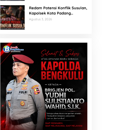
Redam Potensi Konflik Susulan,
Kapolsek Kota Padang
Sambangi Kediaman Korban
Agustus 3, 2026
Penganiayaan di Lubuk Mumpo