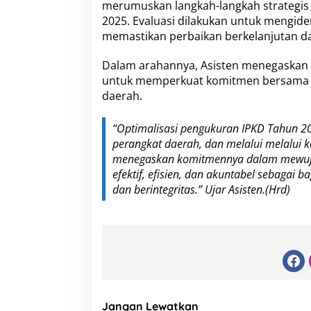
merumuskan langkah-langkah strategis
0
2025. Evaluasi dilakukan untuk mengiden
2
4
memastikan perbaikan berkelanjutan da
d
i
Dalam arahannya, Asisten menegaskan 
R
untuk memperkuat komitmen bersama d
u
daerah.
a
n
g
“Optimalisasi pengukuran IPKD Tahun 20
B
perangkat daerah, dan melalui melalui 
i
menegaskan komitmennya dalam mewujud
n
a
efektif, efisien, dan akuntabel sebagai
P
dan berintegritas.” Ujar Asisten.(Hrd)
r
a
j
a
Jangan Lewatkan