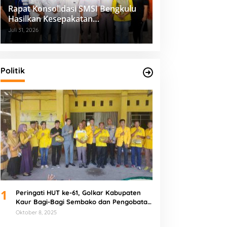
Rapat Konsolidasi SMSI Bengkulu
Hasilkan Kesepakatan
Pembentukan Pokja Newsroom
Juli 31, 2026
Kolaboratif
Politik
1
Peringati HUT ke-61, Golkar Kabupaten
Kaur Bagi-Bagi Sembako dan Pengobatan
Gratis
Oktober 8, 2025