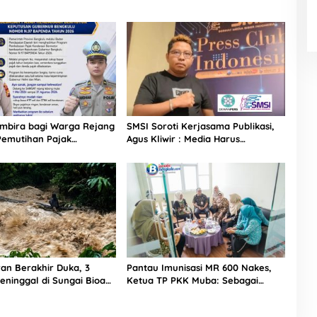
mbira bagi Warga Rejang
SMSI Soroti Kerjasama Publikasi,
Pemutihan Pajak
Agus Kliwir : Media Harus
n Resmi Dibuka Mulai Mei
Terverifikasi Konstituen Dewan
Pers
ran Berakhir Duka, 3
Pantau Imunisasi MR 600 Nakes,
eninggal di Sungai Bioa
Ketua TP PKK Muba: Sebagai
Garda Terdepan, Nakes Harus
Kuat dan Sehat