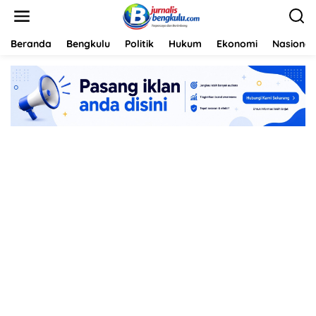
L
e
w
a
Beranda
Bengkulu
Politik
Hukum
Ekonomi
Nasional
t
i
k
e
k
o
n
t
e
n