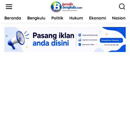
L
e
w
a
Beranda
Bengkulu
Politik
Hukum
Ekonomi
Nasional
t
i
k
e
k
o
n
t
e
n