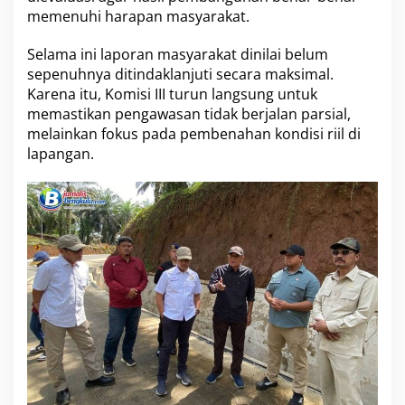
s
memenuhi harapan masyarakat.
p
a
r
Selama ini laporan masyarakat dinilai belum
a
sepenuhnya ditindaklanjuti secara maksimal.
n
Karena itu, Komisi III turun langsung untuk
s
memastikan pengawasan tidak berjalan parsial,
i
melainkan fokus pada pembenahan kondisi riil di
d
a
lapangan.
n
R
e
s
p
o
n
s
K
e
l
u
h
a
n