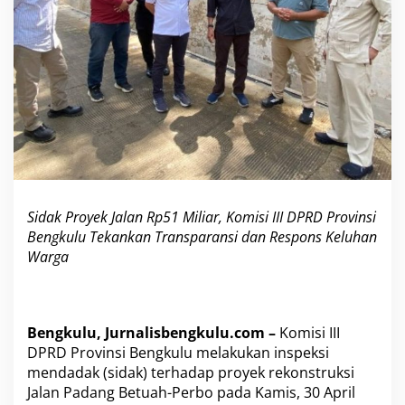
1
M
i
l
i
a
r
,
K
o
m
i
s
Sidak Proyek Jalan Rp51 Miliar, Komisi III DPRD Provinsi
i
Bengkulu Tekankan Transparansi dan Respons Keluhan
I
Warga
I
I
D
P
R
Bengkulu, Jurnalisbengkulu.com –
Komisi III
D
DPRD Provinsi Bengkulu melakukan inspeksi
P
mendadak (sidak) terhadap proyek rekonstruksi
r
o
Jalan Padang Betuah-Perbo pada Kamis, 30 April