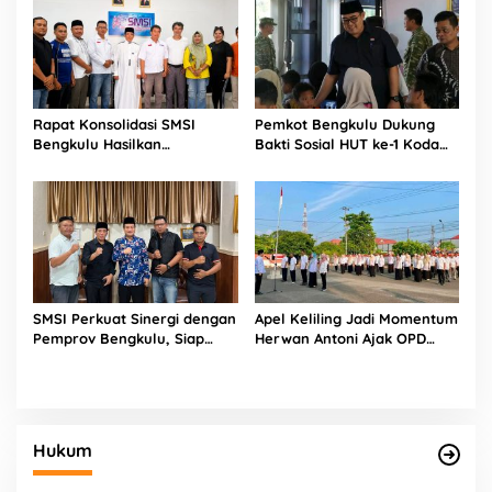
Rapat Konsolidasi SMSI
Pemkot Bengkulu Dukung
Bengkulu Hasilkan
Bakti Sosial HUT ke-1 Kodam
Kesepakatan Pembentukan
XXI/Radin Inten, Perkuat
Pokja Newsroom Kolaboratif
Sinergi untuk Masyarakat
SMSI Perkuat Sinergi dengan
Apel Keliling Jadi Momentum
Pemprov Bengkulu, Siap
Herwan Antoni Ajak OPD
Kawal Pembangunan Daerah
Lebih Produktif
Hukum