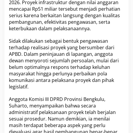
v
2026. Proyek infrastruktur dengan nilai anggaran
i
mencapai Rp51 miliar tersebut menjadi perhatian
n
serius karena berkaitan langsung dengan kualitas
s
pembangunan, efektivitas pengawasan, serta
i
B
keterbukaan dalam pelaksanaannya.
e
n
Sidak dilakukan sebagai bentuk pengawasan
g
terhadap realisasi proyek yang bersumber dari
k
APBD. Dalam peninjauan di lapangan, anggota
u
l
dewan menyoroti sejumlah persoalan, mulai dari
u
belum optimalnya respons terhadap keluhan
T
masyarakat hingga perlunya perbaikan pola
e
komunikasi antara pelaksana proyek dan pihak
k
a
legislatif.
n
k
Anggota Komisi III DPRD Provinsi Bengkulu,
a
Suharto, menyampaikan bahwa secara
n
administratif pelaksanaan proyek telah berjalan
T
r
sesuai prosedur. Namun demikian, ia menilai
a
masih terdapat beberapa aspek yang perlu
n
dievaluasi agar hasil pembangunan benar-benar