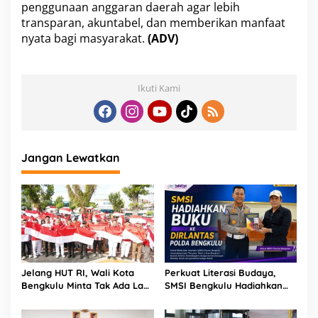
penggunaan anggaran daerah agar lebih
transparan, akuntabel, dan memberikan manfaat
nyata bagi masyarakat.
(ADV)
Ikuti Kami
Jangan Lewatkan
Jelang HUT RI, Wali Kota
Perkuat Literasi Budaya,
Bengkulu Minta Tak Ada Lagi
SMSI Bengkulu Hadiahkan
Bendera Robek di Kantor
Buku Tabot untuk Dirlantas
Pemerintah
Polda