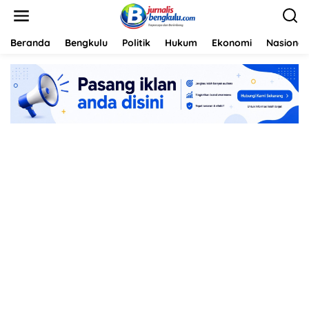
L
e
w
a
Beranda
Bengkulu
Politik
Hukum
Ekonomi
Nasional
t
i
k
e
k
o
n
t
e
n