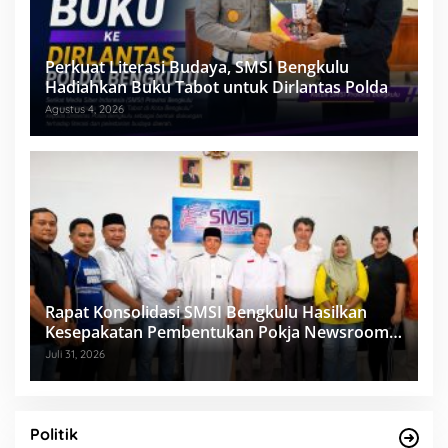
Perkuat Literasi Budaya, SMSI Bengkulu
Hadiahkan Buku Tabot untuk Dirlantas Polda
Agustus 4, 2026
Rapat Konsolidasi SMSI Bengkulu Hasilkan
Kesepakatan Pembentukan Pokja Newsroom
Kolaboratif
Juli 31, 2026
Politik