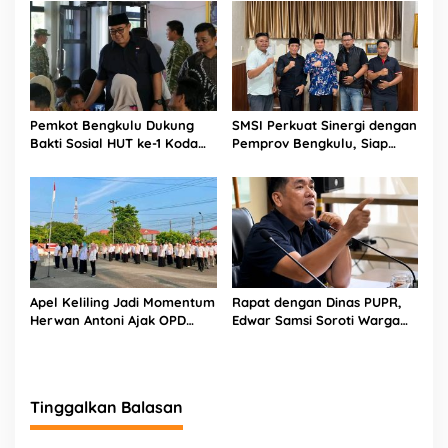
Polda
Pokja Newsroom Kolaboratif
Pemkot Bengkulu Dukung
SMSI Perkuat Sinergi dengan
Bakti Sosial HUT ke-1 Kodam
Pemprov Bengkulu, Siap
XXI/Radin Inten, Perkuat
Kawal Pembangunan Daerah
Sinergi untuk Masyarakat
Apel Keliling Jadi Momentum
Rapat dengan Dinas PUPR,
Herwan Antoni Ajak OPD
Edwar Samsi Soroti Warga
Lebih Produktif
Swadaya Perbaiki Jalan
Provinsi
Tinggalkan Balasan