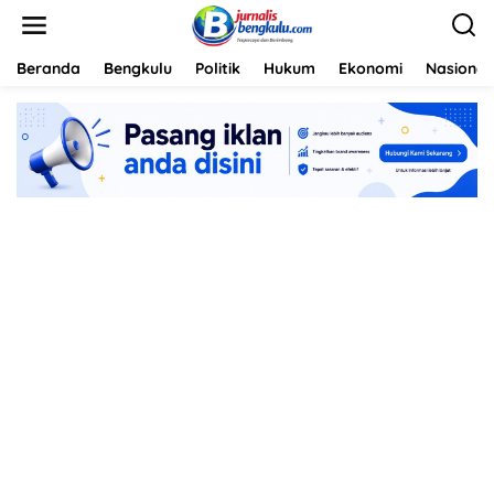
L
e
w
a
Beranda
Bengkulu
Politik
Hukum
Ekonomi
Nasional
t
i
k
e
k
o
n
t
e
n