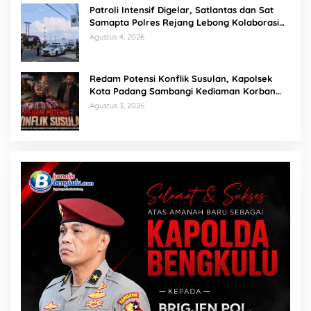
Patroli Intensif Digelar, Satlantas dan Sat
Samapta Polres Rejang Lebong Kolaborasi
Berantas Balap Liar
Agustus 4, 2026
Redam Potensi Konflik Susulan, Kapolsek
Kota Padang Sambangi Kediaman Korban
Penganiayaan di Lubuk Mumpo
Agustus 3, 2026