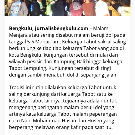
g
a
T
a
b
Bengkulu, jurnalisbengkulu.com
– Malam
o
Menjara atau sering disebut malam beruji dol pada
t
tanggal 5-6 Muharram, Keluarga Tabot sakral saling
S
berkunjung ke tiap tiap keluarga Tabot yang ada di
a
l
kota Bengkulu, kunjungan tersebut di mulai dari
i
wilayah pesisir dari Kampung Bali hingga keluarga
n
Tabot Lempuing. Kunjungan tersebut diiringi
g
dengan sambil menabuh dol di sepanjang jalan.
B
e
r
Tradisi ini rutin dilakukan keluarga Tabot untuk
k
saling berkunjung dari keluarga Tabot satu ke
u
keluarga Tabot lainnya, tujuannya adalah untuk
n
mengenang peringatan malam beruji dol yang
j
artinya kata keluarga Tabot malam peperangan
u
n
cucu Nabi Muhammad Hasan dan Husen yang
g
berperang melawan orang kafir pada saat itu.