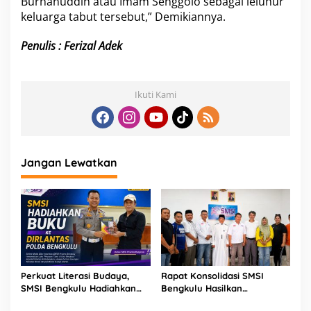
Burhanuddin atau Imam Senggolo sebagai leluhur
keluarga tabut tersebut,” Demikiannya.
Penulis : Ferizal Adek
Ikuti Kami
Jangan Lewatkan
Perkuat Literasi Budaya,
Rapat Konsolidasi SMSI
SMSI Bengkulu Hadiahkan
Bengkulu Hasilkan
Buku Tabot untuk Dirlantas
Kesepakatan Pembentukan