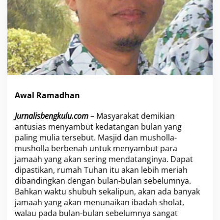
d
i
s
i
R
a
m
a
d
h
Awal Ramadhan
a
n
Jurnalisbengkulu.com
– Masyarakat demikian
antusias menyambut kedatangan bulan yang
paling mulia tersebut. Masjid dan musholla-
musholla berbenah untuk menyambut para
jamaah yang akan sering mendatanginya. Dapat
dipastikan, rumah Tuhan itu akan lebih meriah
dibandingkan dengan bulan-bulan sebelumnya.
Bahkan waktu shubuh sekalipun, akan ada banyak
jamaah yang akan menunaikan ibadah sholat,
walau pada bulan-bulan sebelumnya sangat