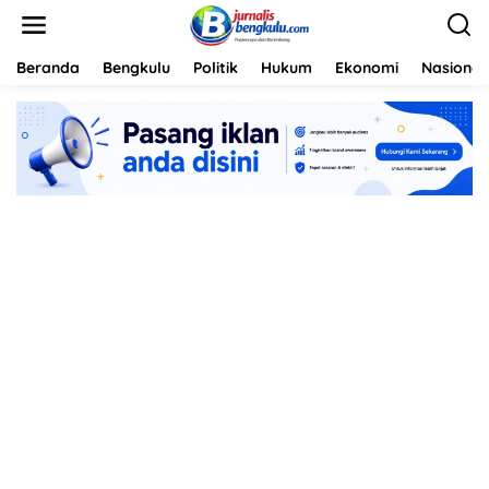
L
e
w
a
Beranda
Bengkulu
Politik
Hukum
Ekonomi
Nasional
t
i
k
e
k
o
n
t
e
n