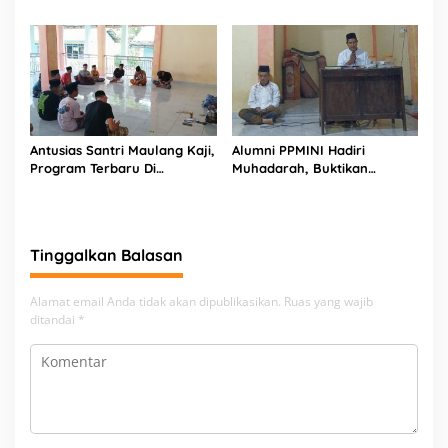
Resmi Diberikan Ijazah
Terbaru Lagi
Antusias Santri Maulang Kaji,
Alumni PPMINI Hadiri
Program Terbaru Di
Muhadarah, Buktikan
Lingkungan PPMINI
Kuatnya Ikatan
Kekeluargaan PPMINI
Lubuak Aro Tandikek
Tinggalkan Balasan
Alamat email Anda tidak akan dipublikasikan.
Ruas yang wajib
ditandai
*