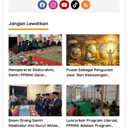
Jangan Lewatkan
Mempererat Silaturahmi,
Puasa Sebagai Penyucian
Santri PPMINI Gelar
Jiwa: Dari Kekosongan
Kegiatan Berbuka Puasa
Menuju Cahaya Keimanan
Bersama Ramadhan 1447 H
Enam Orang Santri
Luncurkan Program Literasi,
Madinatul Ilmi Nurul Ikhlas
PPMINI Adakan Program