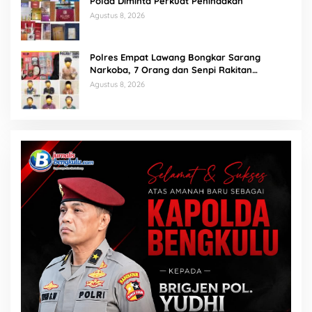
Polda Diminta Perkuat Penindakan
Agustus 8, 2026
Polres Empat Lawang Bongkar Sarang
Narkoba, 7 Orang dan Senpi Rakitan
Diamankan
Agustus 8, 2026