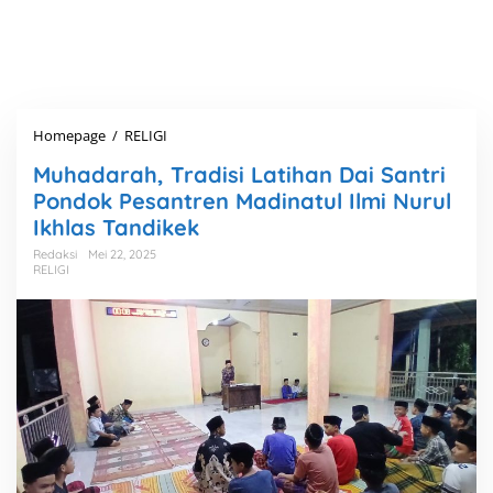
Homepage
/
RELIGI
M
u
Muhadarah, Tradisi Latihan Dai Santri
h
a
Pondok Pesantren Madinatul Ilmi Nurul
d
Ikhlas Tandikek
a
r
Redaksi
Mei 22, 2025
RELIGI
a
h
,
T
r
a
d
i
s
i
L
a