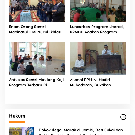
Enam Orang Santri
Luncurkan Program Literasi,
Madinatul Ilmi Nurul Ikhlas
PPMINI Adakan Program
Resmi Diberikan Ijazah
Terbaru Lagi
Antusias Santri Maulang Kaji,
Alumni PPMINI Hadiri
Program Terbaru Di
Muhadarah, Buktikan
Lingkungan PPMINI
Kuatnya Ikatan
Kekeluargaan PPMINI
Lubuak Aro Tandikek
Hukum
Rokok Ilegal Marak di Jambi, Bea Cukai dan