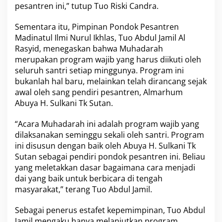
h
pesantren ini,” tutup Tuo Riski Candra.
l
a
Sementara itu, Pimpinan Pondok Pesantren
s
Madinatul Ilmi Nurul Ikhlas, Tuo Abdul Jamil Al
T
a
Rasyid, menegaskan bahwa Muhadarah
n
merupakan program wajib yang harus diikuti oleh
d
seluruh santri setiap minggunya. Program ini
i
bukanlah hal baru, melainkan telah dirancang sejak
k
e
awal oleh sang pendiri pesantren, Almarhum
k
Abuya H. Sulkani Tk Sutan.
“Acara Muhadarah ini adalah program wajib yang
dilaksanakan seminggu sekali oleh santri. Program
ini disusun dengan baik oleh Abuya H. Sulkani Tk
Sutan sebagai pendiri pondok pesantren ini. Beliau
yang meletakkan dasar bagaimana cara menjadi
dai yang baik untuk berbicara di tengah
masyarakat,” terang Tuo Abdul Jamil.
Sebagai penerus estafet kepemimpinan, Tuo Abdul
Jamil mengaku hanya melanjutkan program