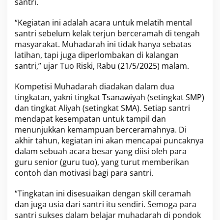
n
santri.
t
r
“Kegiatan ini adalah acara untuk melatih mental
e
santri sebelum kelak terjun berceramah di tengah
n
masyarakat. Muhadarah ini tidak hanya sebatas
M
a
latihan, tapi juga diperlombakan di kalangan
d
santri,” ujar Tuo Riski, Rabu (21/5/2025) malam.
i
n
Kompetisi Muhadarah diadakan dalam dua
a
tingkatan, yakni tingkat Tsanawiyah (setingkat SMP)
t
u
dan tingkat Aliyah (setingkat SMA). Setiap santri
l
mendapat kesempatan untuk tampil dan
I
menunjukkan kemampuan berceramahnya. Di
l
akhir tahun, kegiatan ini akan mencapai puncaknya
m
dalam sebuah acara besar yang diisi oleh para
i
N
guru senior (guru tuo), yang turut memberikan
u
contoh dan motivasi bagi para santri.
r
u
“Tingkatan ini disesuaikan dengan skill ceramah
l
dan juga usia dari santri itu sendiri. Semoga para
I
k
santri sukses dalam belajar muhadarah di pondok