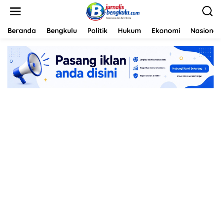
L
e
w
a
Beranda
Bengkulu
Politik
Hukum
Ekonomi
Nasional
t
i
k
e
k
o
n
t
e
n