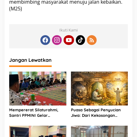
membimbing masyarakat menuju jalan kebaikan.
(M25)
Ikuti Kami
Jangan Lewatkan
Mempererat Silaturahmi,
Puasa Sebagai Penyucian
Santri PPMINI Gelar
Jiwa: Dari Kekosongan
Kegiatan Berbuka Puasa
Menuju Cahaya Keimanan
Bersama Ramadhan 1447 H