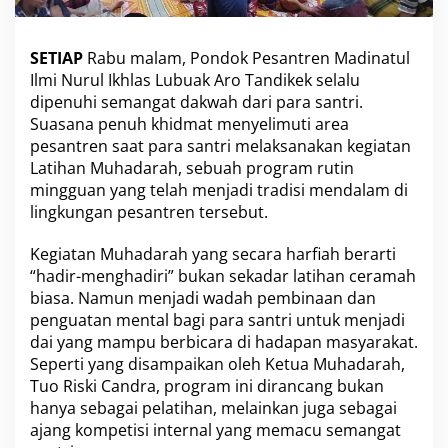
t
i
h
SETIAP
Rabu malam, Pondok Pesantren Madinatul
a
Ilmi Nurul Ikhlas Lubuak Aro Tandikek selalu
n
dipenuhi semangat dakwah dari para santri.
D
Suasana penuh khidmat menyelimuti area
a
i
pesantren saat para santri melaksanakan kegiatan
S
Latihan Muhadarah, sebuah program rutin
a
mingguan yang telah menjadi tradisi mendalam di
n
lingkungan pesantren tersebut.
t
r
i
Kegiatan Muhadarah yang secara harfiah berarti
P
“hadir-menghadiri” bukan sekadar latihan ceramah
o
biasa. Namun menjadi wadah pembinaan dan
n
penguatan mental bagi para santri untuk menjadi
d
dai yang mampu berbicara di hadapan masyarakat.
o
k
Seperti yang disampaikan oleh Ketua Muhadarah,
P
Tuo Riski Candra, program ini dirancang bukan
e
hanya sebagai pelatihan, melainkan juga sebagai
s
ajang kompetisi internal yang memacu semangat
a