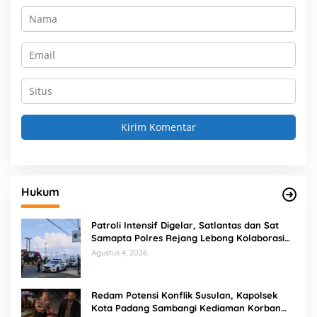
Hukum
Patroli Intensif Digelar, Satlantas dan Sat
Samapta Polres Rejang Lebong Kolaborasi
Berantas Balap Liar
Agustus 4, 2026
Redam Potensi Konflik Susulan, Kapolsek
Kota Padang Sambangi Kediaman Korban