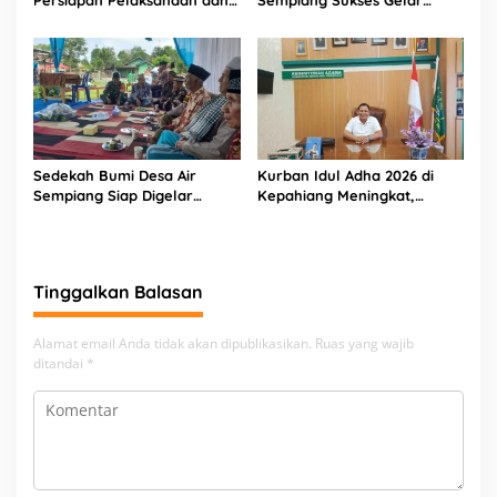
Belanja APBDes 2026, Bukit
Tradisi Sedekah Bumi
Sari Dorong Pembangunan
Partisipatif
Sedekah Bumi Desa Air
Kurban Idul Adha 2026 di
Sempiang Siap Digelar
Kepahiang Meningkat,
Sambut Tahun Baru Islam
Kemenag Salurkan 8 Sapi
dan 4 Kambing
Tinggalkan Balasan
Alamat email Anda tidak akan dipublikasikan.
Ruas yang wajib
ditandai
*