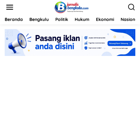
L
e
w
a
Beranda
Bengkulu
Politik
Hukum
Ekonomi
Nasional
t
i
k
e
k
o
n
t
e
n