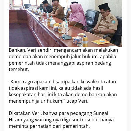
i
n
g
d
e
n
g
a
n
D
Bahkan, Veri sendiri mengancam akan melakukan
e
demo dan akan menempuh jalur hukum, apabila
w
pemerintah tidak menanggapi aspiran pedang
a
tersebut.
n
K
o
“Kami ragu apakah disampaikan ke walikota atau
t
tidak aspirasi kami ini, kalau tidak ada hasil
a
kesepakatan hari ini kita akan demo bahkan akan
B
menempuh jalur hukum,” ucap Veri.
e
n
g
Dikatakan Veri, bahwa para pedagang Sungai
k
Hitam yang warung;nya digusur tersebut hanya
u
meminta perhatian dari pemerintah.
l