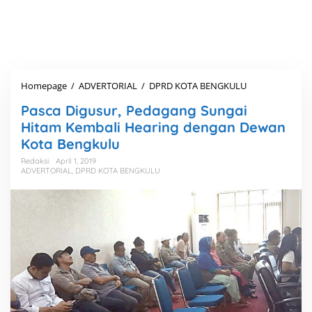
Homepage
/
ADVERTORIAL
/
DPRD KOTA BENGKULU
P
a
Pasca Digusur, Pedagang Sungai
s
c
Hitam Kembali Hearing dengan Dewan
a
Kota Bengkulu
D
i
Redaksi
April 1, 2019
ADVERTORIAL
,
DPRD KOTA BENGKULU
g
u
s
u
r
,
P
e
d
a
g
a