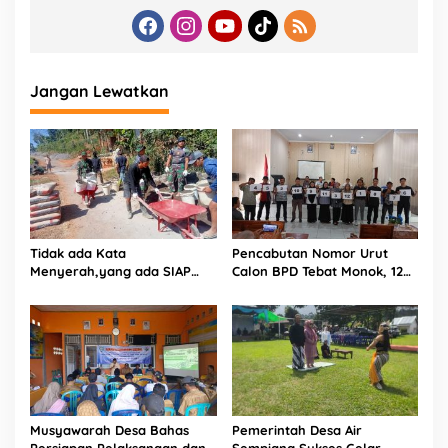
Jangan Lewatkan
Tidak ada Kata
Pencabutan Nomor Urut
Menyerah,yang ada SIAP
Calon BPD Tebat Monok, 12
dan Semangat.
Kandidat Perebutkan 9 Kursi
Musyawarah Desa Bahas
Pemerintah Desa Air
Persiapan Pelaksanaan dan
Sempiang Sukses Gelar