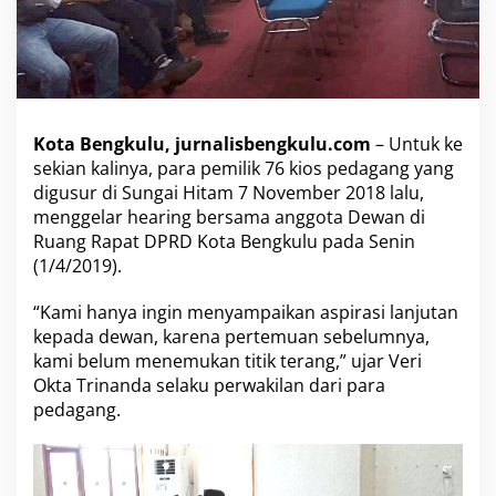
n
g
S
u
n
g
a
Kota Bengkulu, jurnalisbengkulu.com
– Untuk ke
i
sekian kalinya, para pemilik 76 kios pedagang yang
H
digusur di Sungai Hitam 7 November 2018 lalu,
i
menggelar hearing bersama anggota Dewan di
t
a
Ruang Rapat DPRD Kota Bengkulu pada Senin
m
(1/4/2019).
K
e
“Kami hanya ingin menyampaikan aspirasi lanjutan
m
kepada dewan, karena pertemuan sebelumnya,
b
a
kami belum menemukan titik terang,” ujar Veri
l
Okta Trinanda selaku perwakilan dari para
i
pedagang.
H
e
a
r