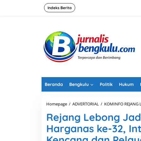
L
e
Indeks Berita
w
a
t
i
k
e
k
o
n
t
e
n
Beranda
Bengkulu
Politik
Hukum
Homepage
/
ADVERTORIAL
/
KOMINFO REJANG 
Rejang Lebong Jad
Harganas ke-32, I
Kencana dan Pela