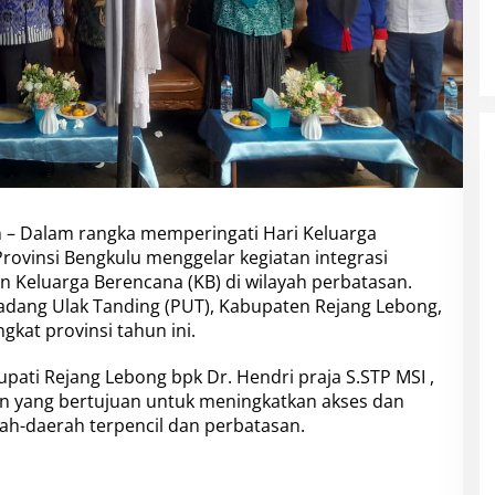
t
a
n
H
a
r
g
a
n
a
s
k
m
– Dalam rangka memperingati Hari Keluarga
e
Provinsi Bengkulu menggelar kegiatan integrasi
-
Keluarga Berencana (KB) di wilayah perbatasan.
3
Padang Ulak Tanding (PUT), Kabupaten Rejang Lebong,
2
kat provinsi tahun ini.
,
I
n
upati Rejang Lebong bpk Dr. Hendri praja S.STP MSI ,
t
n yang bertujuan untuk meningkatkan akses dan
e
rah-daerah terpencil dan perbatasan.
g
r
a
s