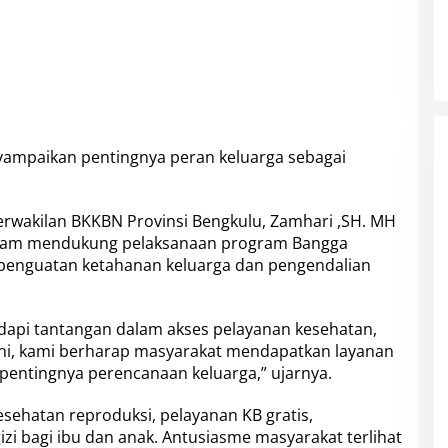
i
P
r
o
g
r
a
m
ampaikan pentingnya peran keluarga sebagai
B
a
n
g
Perwakilan BKKBN Provinsi Bengkulu, Zamhari ,SH. MH
g
lam mendukung pelaksanaan program Bangga
a
 penguatan ketahanan keluarga dan pengendalian
K
e
n
c
dapi tantangan dalam akses pelayanan kesehatan,
a
ini, kami berharap masyarakat mendapatkan layanan
n
 pentingnya perencanaan keluarga,” ujarnya.
a
d
a
esehatan reproduksi, pelayanan KB gratis,
n
izi bagi ibu dan anak. Antusiasme masyarakat terlihat
P