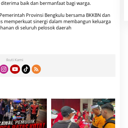
 diterima baik dan bermanfaat bagi warga.
e
l
a
 Pemerintah Provinsi Bengkulu bersama BKKBN dan
y
erus memperkuat sinergi dalam membangun keluarga
a
tahanan di seluruh pelosok daerah
n
a
n
K
B
Ikuti Kami