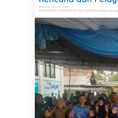
Redaksi
Juni 24, 2025
ADVERTORIAL
,
KOMINFO REJANG LEBONG
,
Rejang Lebong