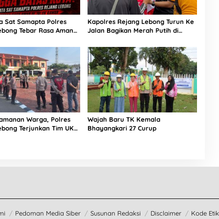
a Sat Samapta Polres
Kapolres Rejang Lebong Turun Ke
ebong Tebar Rasa Aman
Jalan Bagikan Merah Putih di
Rawan
Arena CFD
amanan Warga, Polres
Wajah Baru TK Kemala
ebong Terjunkan Tim UKL
Bhayangkari 27 Curup
ik Rawan Keramaian
mi
Pedoman Media Siber
Susunan Redaksi
Disclaimer
Kode Etik