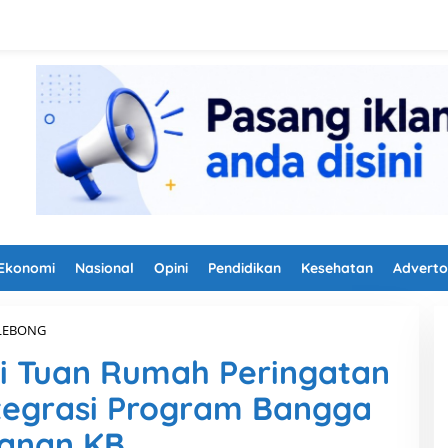
Ekonomi
Nasional
Opini
Pendidikan
Kesehatan
Adverto
LEBONG
R
e
i Tuan Rumah Peringatan
j
a
ntegrasi Program Bangga
n
g
yanan KB
L