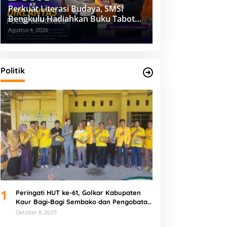
Perkuat Literasi Budaya, SMSI
Bengkulu Hadiahkan Buku Tabot
untuk Dirlantas Polda
Agustus 4, 2026
Politik
1
Peringati HUT ke-61, Golkar Kabupaten
Kaur Bagi-Bagi Sembako dan Pengobatan
Gratis
Oktober 8, 2025