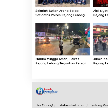
Sekolah Bukan Arena Balap:
Aksi Nyat
Satlantas Polres Rejang Lebong
Rejang L
Edukasi Pelajar Lewat Program
di Jalur 
“Polantas Karib”,
Malam Minggu Aman, Polres
Jamin Ke
Rejang Lebong Terjunkan Personel
Rejang L
Gabungan Sisir Titik Rawan
Sisir Tit
Hak Cipta @ jurnalisbengkulu.com
Tentang Ka