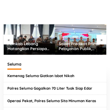
«
»
Pemkab Lebong
Sabet Predikat Prima
Matangkan Persiapan
Pelayanan Publik,
HUT RI ke-81, Sinergi
Kinerja Polres Rejang
Lintas Instansi Jadi
Lebong Diapresiasi
Fokus
Polda Bengkulu
Seluma
Kemenag Seluma Giatkan Isbat Nikah
Polres Seluma Gagalkan 70 Liter Tuak Siap Edar
Operasi Pekat, Polres Seluma Sita Minuman Keras