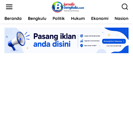
L
e
w
a
Beranda
Bengkulu
Politik
Hukum
Ekonomi
Nasional
t
i
k
e
k
o
n
t
e
n