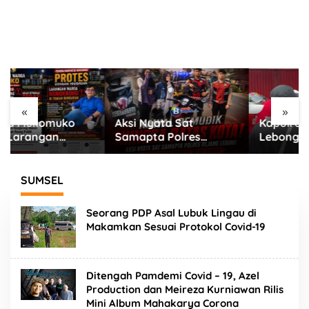
«
»
Aksi Nyata Sat
Kapolres Rejang
Samapta Polres
Lebong Turun Ke Jalan
Rejang Lebong Tebar
Bagikan Merah Putih di
Rasa Aman di Jalur
Arena CFD
Rawan
SUMSEL
Seorang PDP Asal Lubuk Lingau di
Makamkan Sesuai Protokol Covid-19
Ditengah Pamdemi Covid – 19, Azel
Production dan Meireza Kurniawan Rilis
Mini Album Mahakarya Corona