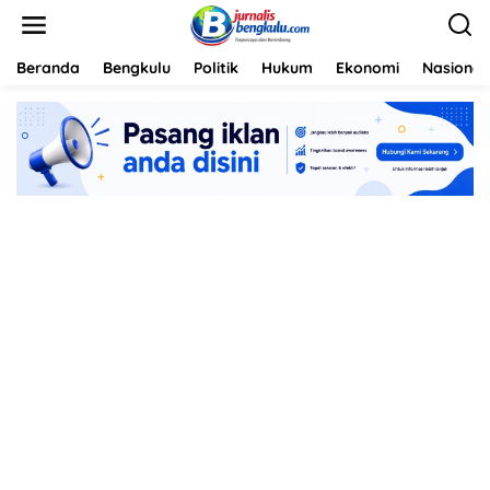
L
e
w
a
Beranda
Bengkulu
Politik
Hukum
Ekonomi
Nasional
t
i
k
e
k
o
n
t
e
n