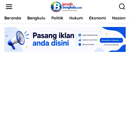
L
e
w
a
Beranda
Bengkulu
Politik
Hukum
Ekonomi
Nasional
t
i
k
e
k
o
n
t
e
n