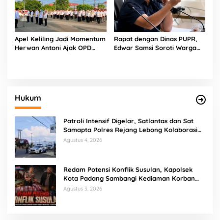
Apel Keliling Jadi Momentum
Rapat dengan Dinas PUPR,
Herwan Antoni Ajak OPD
Edwar Samsi Soroti Warga
Lebih Produktif
Swadaya Perbaiki Jalan
Provinsi
Hukum
Patroli Intensif Digelar, Satlantas dan Sat
Samapta Polres Rejang Lebong Kolaborasi
Berantas Balap Liar
Agustus 4, 2026
Redam Potensi Konflik Susulan, Kapolsek
Kota Padang Sambangi Kediaman Korban
Penganiayaan di Lubuk Mumpo
Agustus 3, 2026