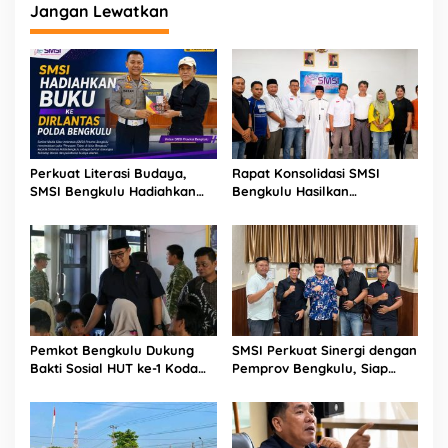
Jangan Lewatkan
Perkuat Literasi Budaya,
Rapat Konsolidasi SMSI
SMSI Bengkulu Hadiahkan
Bengkulu Hasilkan
Buku Tabot untuk Dirlantas
Kesepakatan Pembentukan
Polda
Pokja Newsroom Kolaboratif
Pemkot Bengkulu Dukung
SMSI Perkuat Sinergi dengan
Bakti Sosial HUT ke-1 Kodam
Pemprov Bengkulu, Siap
XXI/Radin Inten, Perkuat
Kawal Pembangunan Daerah
Sinergi untuk Masyarakat