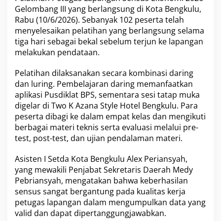
m
Gelombang III yang berlangsung di Kota Bengkulu,
i
2
Rabu (10/6/2026). Sebanyak 102 peserta telah
0
menyelesaikan pelatihan yang berlangsung selama
2
tiga hari sebagai bekal sebelum terjun ke lapangan
6
melakukan pendataan.
Pelatihan dilaksanakan secara kombinasi daring
dan luring. Pembelajaran daring memanfaatkan
aplikasi Pusdiklat BPS, sementara sesi tatap muka
digelar di Two K Azana Style Hotel Bengkulu. Para
peserta dibagi ke dalam empat kelas dan mengikuti
berbagai materi teknis serta evaluasi melalui pre-
test, post-test, dan ujian pendalaman materi.
Asisten I Setda Kota Bengkulu Alex Periansyah,
yang mewakili Penjabat Sekretaris Daerah Medy
Pebriansyah, mengatakan bahwa keberhasilan
sensus sangat bergantung pada kualitas kerja
petugas lapangan dalam mengumpulkan data yang
valid dan dapat dipertanggungjawabkan.