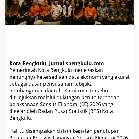
L
a
p
a
n
g
a
n
u
n
t
Kota Bengkulu, Jurnalisbengkulu.com –
u
Pemerintah Kota Bengkulu menegaskan
k
pentingnya ketersediaan data ekonomi yang akurat
S
sebagai dasar penyusunan kebijakan
e
n
pembangunan daerah. Komitmen tersebut
s
ditunjukkan melalui dukungan penuh terhadap
u
pelaksanaan Sensus Ekonomi (SE) 2026 yang
s
digelar oleh Badan Pusat Statistik (BPS) Kota
E
k
Bengkulu.
o
n
Hal itu disampaikan dalam kegiatan penutupan
o
Pelatihan Petugas Lapangan Sensus Ekonomi 2026