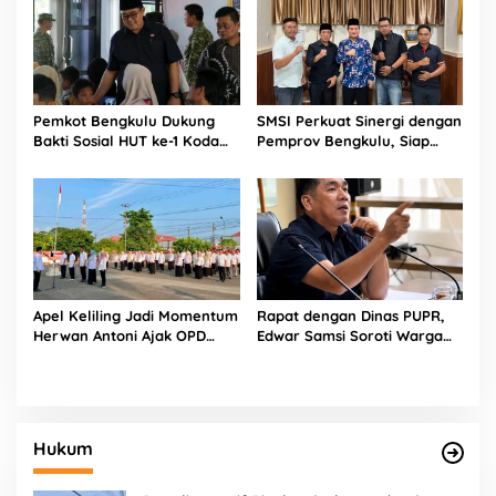
Pemkot Bengkulu Dukung
SMSI Perkuat Sinergi dengan
Bakti Sosial HUT ke-1 Kodam
Pemprov Bengkulu, Siap
XXI/Radin Inten, Perkuat
Kawal Pembangunan Daerah
Sinergi untuk Masyarakat
Apel Keliling Jadi Momentum
Rapat dengan Dinas PUPR,
Herwan Antoni Ajak OPD
Edwar Samsi Soroti Warga
Lebih Produktif
Swadaya Perbaiki Jalan
Provinsi
Hukum