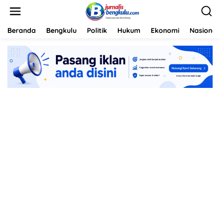
L
e
w
a
Beranda
Bengkulu
Politik
Hukum
Ekonomi
Nasional
t
i
k
e
k
o
n
t
e
n