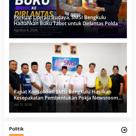
Perkuat Literasi Budaya, SMSI Bengkulu
Hadiahkan Buku Tabot untuk Dirlantas Polda
Agustus 4, 2026
Rapat Konsolidasi SMSI Bengkulu Hasilkan
Kesepakatan Pembentukan Pokja Newsroom
Kolaboratif
Juli 31, 2026
Politik