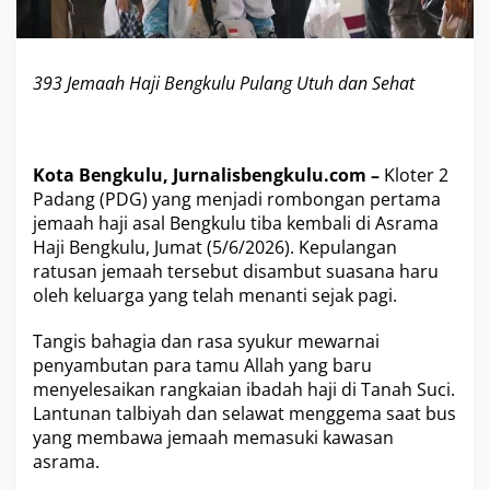
l
u
P
u
393 Jemaah Haji Bengkulu Pulang Utuh dan Sehat
l
a
n
g
Kota Bengkulu, Jurnalisbengkulu.com –
Kloter 2
U
t
Padang (PDG) yang menjadi rombongan pertama
u
jemaah haji asal Bengkulu tiba kembali di Asrama
h
Haji Bengkulu, Jumat (5/6/2026). Kepulangan
d
ratusan jemaah tersebut disambut suasana haru
a
oleh keluarga yang telah menanti sejak pagi.
n
S
e
Tangis bahagia dan rasa syukur mewarnai
h
penyambutan para tamu Allah yang baru
a
menyelesaikan rangkaian ibadah haji di Tanah Suci.
t
Lantunan talbiyah dan selawat menggema saat bus
yang membawa jemaah memasuki kawasan
asrama.