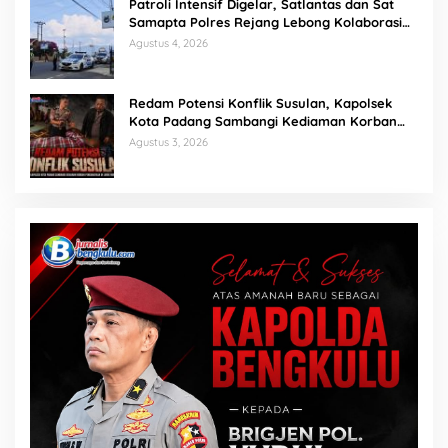
Patroli Intensif Digelar, Satlantas dan Sat
Samapta Polres Rejang Lebong Kolaborasi
Berantas Balap Liar
Agustus 4, 2026
Redam Potensi Konflik Susulan, Kapolsek
Kota Padang Sambangi Kediaman Korban
Penganiayaan di Lubuk Mumpo
Agustus 3, 2026