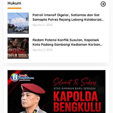
Hukum
Patroli Intensif Digelar, Satlantas dan Sat
Samapta Polres Rejang Lebong Kolaborasi
Berantas Balap Liar
Agustus 4, 2026
Redam Potensi Konflik Susulan, Kapolsek
Kota Padang Sambangi Kediaman Korban
Penganiayaan di Lubuk Mumpo
Agustus 3, 2026