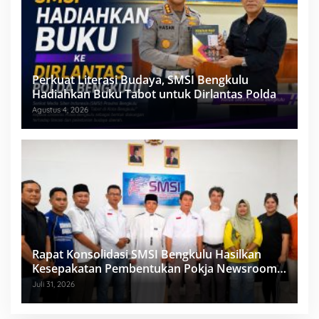
Perkuat Literasi Budaya, SMSI Bengkulu
Hadiahkan Buku Tabot untuk Dirlantas Polda
Agustus 4, 2026
Rapat Konsolidasi SMSI Bengkulu Hasilkan
Kesepakatan Pembentukan Pokja Newsroom
Kolaboratif
Juli 31, 2026