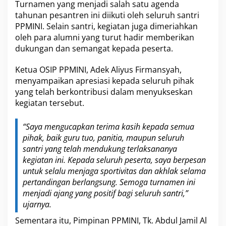
n
Turnamen yang menjadi salah satu agenda
F
tahunan pesantren ini diikuti oleh seluruh santri
u
PPMINI. Selain santri, kegiatan juga dimeriahkan
t
oleh para alumni yang turut hadir memberikan
s
a
dukungan dan semangat kepada peserta.
l
A
Ketua OSIP PPMINI, Adek Aliyus Firmansyah,
n
menyampaikan apresiasi kepada seluruh pihak
t
yang telah berkontribusi dalam menyukseskan
a
r
kegiatan tersebut.
S
a
“Saya mengucapkan terima kasih kepada semua
n
pihak, baik guru tuo, panitia, maupun seluruh
t
r
santri yang telah mendukung terlaksananya
i
kegiatan ini. Kepada seluruh peserta, saya berpesan
untuk selalu menjaga sportivitas dan akhlak selama
pertandingan berlangsung. Semoga turnamen ini
menjadi ajang yang positif bagi seluruh santri,”
ujarnya.
Sementara itu, Pimpinan PPMINI, Tk. Abdul Jamil Al