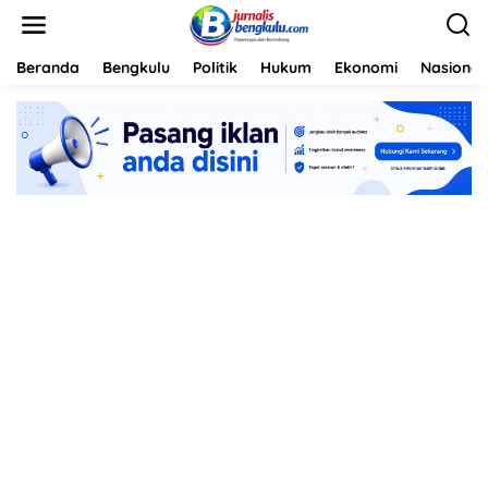
L
e
w
a
Beranda
Bengkulu
Politik
Hukum
Ekonomi
Nasional
t
i
k
e
k
o
n
t
e
n