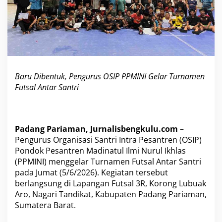
u
s
O
S
I
P
P
P
Baru Dibentuk, Pengurus OSIP PPMINI Gelar Turnamen
M
Futsal Antar Santri
I
N
I
G
e
Padang Pariaman, Jurnalisbengkulu.com
–
l
Pengurus Organisasi Santri Intra Pesantren (OSIP)
a
Pondok Pesantren Madinatul Ilmi Nurul Ikhlas
r
T
(PPMINI) menggelar Turnamen Futsal Antar Santri
u
pada Jumat (5/6/2026). Kegiatan tersebut
r
berlangsung di Lapangan Futsal 3R, Korong Lubuak
n
Aro, Nagari Tandikat, Kabupaten Padang Pariaman,
a
Sumatera Barat.
m
e