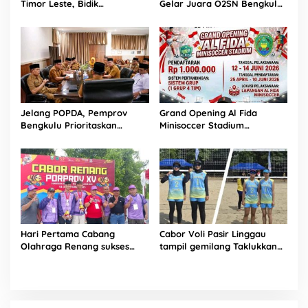
Timor Leste, Bidik
Gelar Juara O2SN Bengkulu
Kemenangan Kedua di Piala
2026
AFF 2026
Jelang POPDA, Pemprov
Grand Opening Al Fida
Bengkulu Prioritaskan
Minisoccer Stadium
Rehabilitasi Stadion Sawah
Meriahkan Bengkulu dengan
Lebar
Turnamen Walikota Cup 2026
Hari Pertama Cabang
Cabor Voli Pasir Linggau
Olahraga Renang sukses
tampil gemilang Taklukkan
Sumbangkan Dua Medali
Tuan Rumah Skor 2-0
Emas Pertama Bagi
Kabupaten Musi Rawas