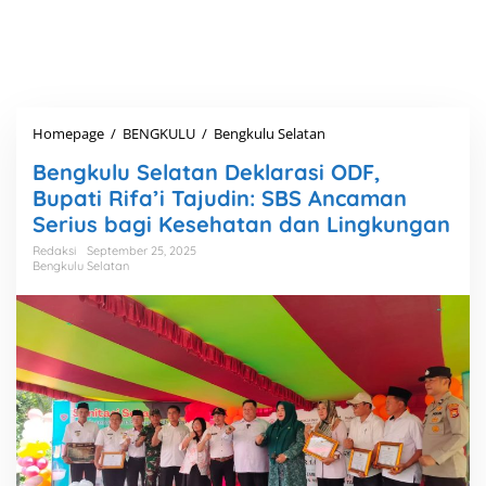
Homepage
/
BENGKULU
/
Bengkulu Selatan
B
e
Bengkulu Selatan Deklarasi ODF,
n
g
Bupati Rifa’i Tajudin: SBS Ancaman
k
Serius bagi Kesehatan dan Lingkungan
u
l
Redaksi
September 25, 2025
Bengkulu Selatan
u
S
e
l
a
t
a
n
D
e
k
l