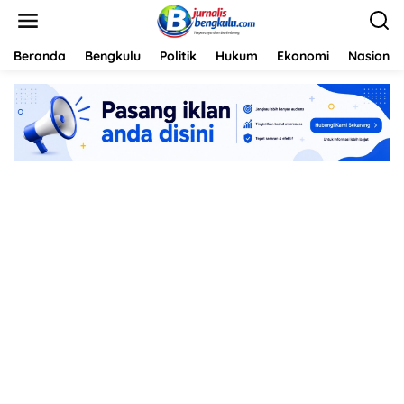
L
e
w
a
Beranda
Bengkulu
Politik
Hukum
Ekonomi
Nasional
t
i
k
e
k
o
n
t
e
n