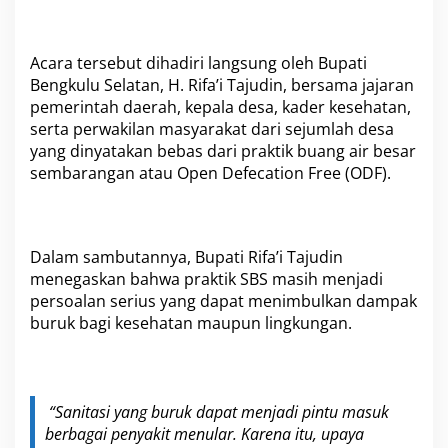
u
d
i
n
Acara tersebut dihadiri langsung oleh Bupati
:
Bengkulu Selatan, H. Rifa’i Tajudin, bersama jajaran
S
pemerintah daerah, kepala desa, kader kesehatan,
B
serta perwakilan masyarakat dari sejumlah desa
S
A
yang dinyatakan bebas dari praktik buang air besar
n
sembarangan atau Open Defecation Free (ODF).
c
a
m
a
n
Dalam sambutannya, Bupati Rifa’i Tajudin
S
menegaskan bahwa praktik SBS masih menjadi
e
persoalan serius yang dapat menimbulkan dampak
r
buruk bagi kesehatan maupun lingkungan.
i
u
s
b
a
“Sanitasi yang buruk dapat menjadi pintu masuk
g
berbagai penyakit menular. Karena itu, upaya
i