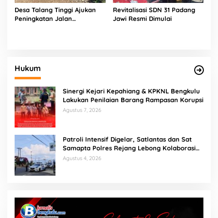
Desa Talang Tinggi Ajukan
Revitalisasi SDN 31 Padang
Peningkatan Jalan
Jawi Resmi Dimulai
Permukiman kepada Pemkab
Bengkulu Selatan
Hukum
Sinergi Kejari Kepahiang & KPKNL Bengkulu
Lakukan Penilaian Barang Rampasan Korupsi
Agustus 7, 2026
Patroli Intensif Digelar, Satlantas dan Sat
Samapta Polres Rejang Lebong Kolaborasi
Berantas Balap Liar
Agustus 4, 2026