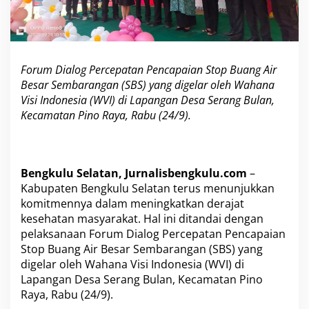
a
r
a
s
i
Forum Dialog Percepatan Pencapaian Stop Buang Air
O
Besar Sembarangan (SBS) yang digelar oleh Wahana
D
Visi Indonesia (WVI) di Lapangan Desa Serang Bulan,
F
,
Kecamatan Pino Raya, Rabu (24/9).
B
u
p
a
Bengkulu Selatan, Jurnalisbengkulu.com
–
t
i
Kabupaten Bengkulu Selatan terus menunjukkan
R
komitmennya dalam meningkatkan derajat
i
kesehatan masyarakat. Hal ini ditandai dengan
f
pelaksanaan Forum Dialog Percepatan Pencapaian
a
Stop Buang Air Besar Sembarangan (SBS) yang
’
i
digelar oleh Wahana Visi Indonesia (WVI) di
T
Lapangan Desa Serang Bulan, Kecamatan Pino
a
Raya, Rabu (24/9).
j