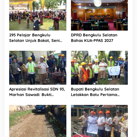
295 Pelajar Bengkulu
DPRD Bengkulu Selatan
Selatan Unjuk Bakat, Seni
Bahas KUA-PPAS 2027
Tradisional Jadi Cara Jaga
Budaya Daerah
Apresiasi Revitalisasi SDN 93,
Bupati Bengkulu Selatan
Marhan Sawadi: Bukti
Letakkan Batu Pertama
Komitmen Pemkab Bengkulu
Revitalisasi SDN 93
Selatan Majukan Pendidikan