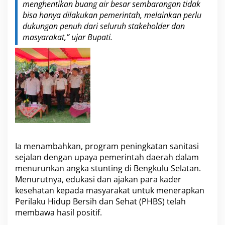
K
menghentikan buang air besar sembarangan tidak
e
bisa hanya dilakukan pemerintah, melainkan perlu
s
dukungan penuh dari seluruh stakeholder dan
e
masyarakat,” ujar Bupati.
h
a
t
a
n
d
a
n
L
i
n
g
Ia menambahkan, program peningkatan sanitasi
k
u
sejalan dengan upaya pemerintah daerah dalam
n
menurunkan angka stunting di Bengkulu Selatan.
g
Menurutnya, edukasi dan ajakan para kader
a
kesehatan kepada masyarakat untuk menerapkan
n
Perilaku Hidup Bersih dan Sehat (PHBS) telah
membawa hasil positif.