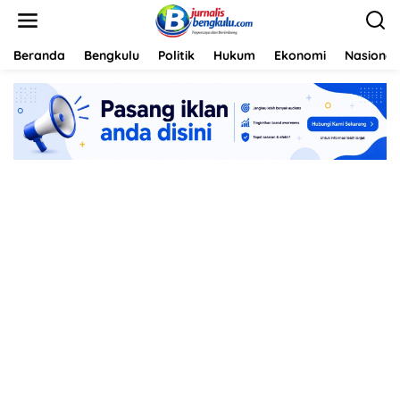
L
e
w
a
Beranda
Bengkulu
Politik
Hukum
Ekonomi
Nasional
t
i
k
e
k
o
n
t
e
n