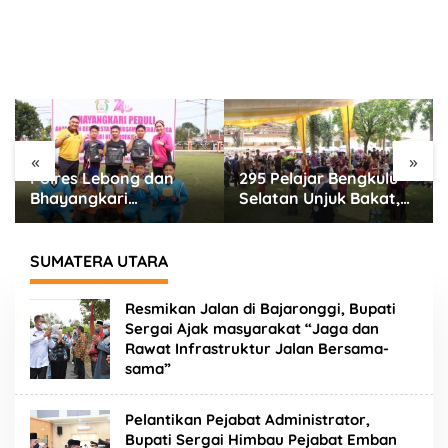
«
»
Polres Lebong dan
295 Pelajar Bengkulu
Bhayangkari
Selatan Unjuk Bakat,
Meriahkan HUT RI ke-
Seni Tradisional Jadi
81 Bersama Anak Panti
Cara Jaga Budaya
Asuhan
Daerah
SUMATERA UTARA
Resmikan Jalan di Bajaronggi, Bupati
Sergai Ajak masyarakat “Jaga dan
Rawat Infrastruktur Jalan Bersama-
sama”
Pelantikan Pejabat Administrator,
Bupati Sergai Himbau Pejabat Emban