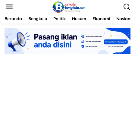
L
e
w
a
Beranda
Bengkulu
Politik
Hukum
Ekonomi
Nasional
t
i
k
e
k
o
n
t
e
n