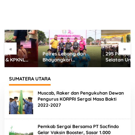
«
»
Polres Lebong dan
295 Pelajar Bengkulu
Bhayangkari
Selatan Unjuk Bakat,
Meriahkan HUT RI ke-
Seni Tradisional Jadi
81 Bersama Anak Panti
Cara Jaga Budaya
Asuhan
Daerah
SUMATERA UTARA
Muscab, Raker dan Pengukuhan Dewan
Pengurus KORPRI Sergai Masa Bakti
2022-2027
Pemkab Sergai Bersama PT Socfindo
Gelar Vaksin Booster, Sasar 1.000