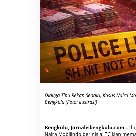
b
a
n
B
a
r
u
L
a
p
o
r
k
e
P
o
l
Diduga Tipu Rekan Sendiri, Kasus Naira M
d
Bengkulu (Foto: Ilustrasi)
a
B
e
n
g
Bengkulu, Jurnalisbengkulu.com –
dug
k
Naira Mobilindo berinisial TC kian mem
u