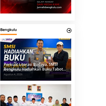
Bengkulu
Perkuat Literasi Budaya, SMSI
Bengkulu Hadiahkan Buku Tabot
untuk Dirlantas Polda
Agustus 4, 2026