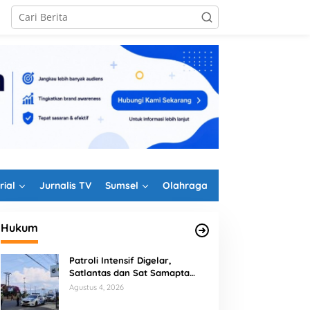
rial
Jurnalis TV
Sumsel
Olahraga
Hukum
Patroli Intensif Digelar,
Satlantas dan Sat Samapta
Polres Rejang Lebong
Agustus 4, 2026
Kolaborasi Berantas Balap Liar