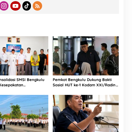
nsolidasi SMSI Bengkulu
Pemkot Bengkulu Dukung Bakti
 Kesepakatan
Sosial HUT ke-1 Kodam XXI/Radin
ukan Pokja Newsroom
Inten, Perkuat Sinergi untuk
if
Masyarakat