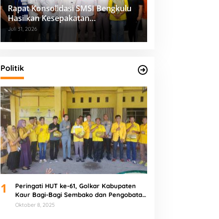
Rapat Konsolidasi SMSI Bengkulu
Hasilkan Kesepakatan
Pembentukan Pokja Newsroom
Juli 31, 2026
Kolaboratif
Politik
1
Peringati HUT ke-61, Golkar Kabupaten
Kaur Bagi-Bagi Sembako dan Pengobatan
Gratis
Oktober 8, 2025