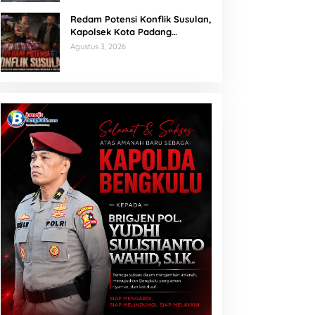
Redam Potensi Konflik Susulan,
Kapolsek Kota Padang
Sambangi Kediaman Korban
Agustus 3, 2026
Penganiayaan di Lubuk Mumpo