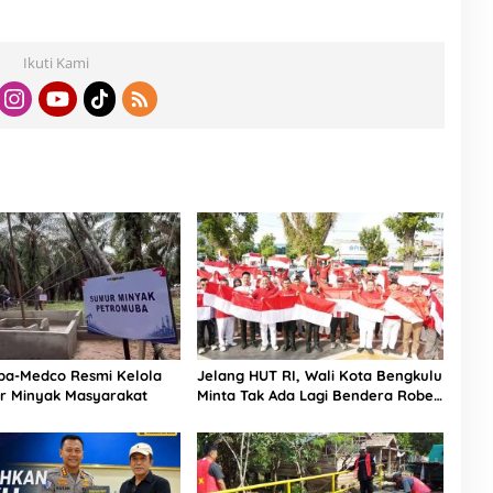
Ikuti Kami
ba-Medco Resmi Kelola
Jelang HUT RI, Wali Kota Bengkulu
r Minyak Masyarakat
Minta Tak Ada Lagi Bendera Robek
di Kantor Pemerintah