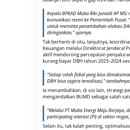
a
s
Kepala BPKAD Muba Riki Junaidi AP MSi
S
e
komunikasi resmi ke Pemerintah Pusat. 
l
untuk meminta penambahan alokasi DAU. I
a
diringankan,” ujarnya.
m
a
Tak berhenti di situ, lanjutnya, koordin
t
Keuangan melalui Direktorat Jenderal
k
aktif mendorong percepatan penyalura
a
kurang bayar DBH tahun 2023–2024 sesu
n
F
i
“Setiap celah fiskal yang bisa dimaksi
s
DBH bisa segera terealisasi,” tambahnya
k
a
Ia menambahkan, di sisi lain, strategi
l
mengandalkan BUMD sebagai salah sat
“Melalui PT Muba Energi Maju Berjaya, 
participating interest (PI) di sektor mig
Selain itu, tak kalah penting, optimalis