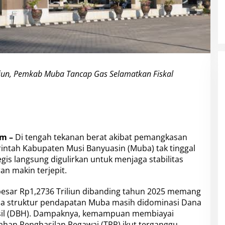
liun, Pemkab Muba Tancap Gas Selamatkan Fiskal
om –
Di tengah tekanan berat akibat pemangkasan
intah Kabupaten Musi Banyuasin (Muba) tak tinggal
gis langsung digulirkan untuk menjaga stabilitas
an makin terjepit.
besar Rp1,2736 Triliun dibanding tahun 2025 memang
ena struktur pendapatan Muba masih didominasi Dana
sil (DBH). Dampaknya, kemampuan membiayai
bahan Penghasilan Pegawai (TPP) ikut terganggu.