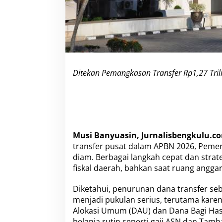
T
r
i
l
i
u
n
,
Ditekan Pemangkasan Transfer Rp1,27 Tri
P
e
m
k
a
b
M
Musi Banyuasin, Jurnalisbengkulu.c
u
transfer pusat dalam APBN 2026, Pemer
b
diam. Berbagai langkah cepat dan strate
a
T
fiskal daerah, bahkan saat ruang anggar
a
n
Diketahui, penurunan dana transfer se
c
menjadi pukulan serius, terutama kar
a
Alokasi Umum (DAU) dan Dana Bagi Ha
p
G
belanja rutin seperti gaji ASN dan Tam