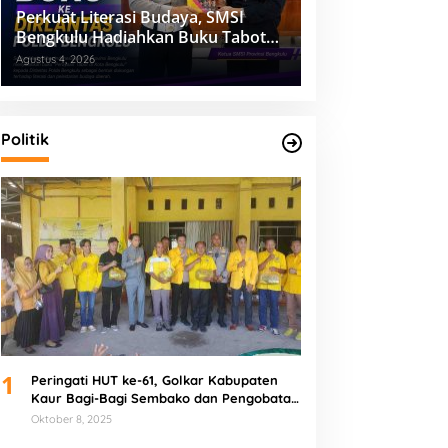
Perkuat Literasi Budaya, SMSI
Bengkulu Hadiahkan Buku Tabot
untuk Dirlantas Polda
Agustus 4, 2026
Politik
1
Peringati HUT ke-61, Golkar Kabupaten
Kaur Bagi-Bagi Sembako dan Pengobatan
Gratis
Oktober 8, 2025