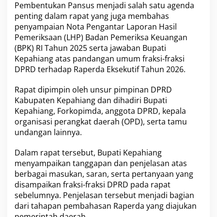
g
Pembentukan Pansus menjadi salah satu agenda
i
penting dalam rapat yang juga membahas
s
penyampaian Nota Pengantar Laporan Hasil
S
i
Pemeriksaan (LHP) Badan Pemeriksa Keuangan
a
(BPK) RI Tahun 2025 serta jawaban Bupati
p
Kepahiang atas pandangan umum fraksi-fraksi
D
DPRD terhadap Raperda Eksekutif Tahun 2026.
i
b
a
Rapat dipimpin oleh unsur pimpinan DPRD
h
Kabupaten Kepahiang dan dihadiri Bupati
a
Kepahiang, Forkopimda, anggota DPRD, kepala
s
organisasi perangkat daerah (OPD), serta tamu
M
undangan lainnya.
e
n
d
Dalam rapat tersebut, Bupati Kepahiang
a
menyampaikan tanggapan dan penjelasan atas
l
berbagai masukan, saran, serta pertanyaan yang
a
disampaikan fraksi-fraksi DPRD pada rapat
m
sebelumnya. Penjelasan tersebut menjadi bagian
dari tahapan pembahasan Raperda yang diajukan
pemerintah daerah.