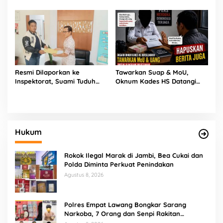
Kabawetan Berjalan Meriah,
Aturan Nasional, Bupati
Ada Wayang Kulit Besok
Zurdi Nata: Siap Revisi
Hingga Cabut!
Resmi Dilaporkan ke
Tawarkan Suap & MoU,
Inspektorat, Suami Tuduh
Oknum Kades HS Datangi
Oknum Kades HS Selingkuh
Rumah Wartawan Demi
dengan Istrinya
Hapus Berita
Hukum
Rokok Ilegal Marak di Jambi, Bea Cukai dan
Polda Diminta Perkuat Penindakan
Agustus 8, 2026
Polres Empat Lawang Bongkar Sarang
Narkoba, 7 Orang dan Senpi Rakitan
Diamankan