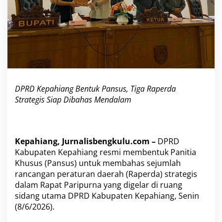
P
a
n
s
u
s
,
T
i
DPRD Kepahiang Bentuk Pansus, Tiga Raperda
g
a
Strategis Siap Dibahas Mendalam
R
a
p
e
Kepahiang, Jurnalisbengkulu.com –
DPRD
r
Kabupaten Kepahiang resmi membentuk Panitia
d
a
Khusus (Pansus) untuk membahas sejumlah
S
rancangan peraturan daerah (Raperda) strategis
t
dalam Rapat Paripurna yang digelar di ruang
r
sidang utama DPRD Kabupaten Kepahiang, Senin
a
t
(8/6/2026).
e