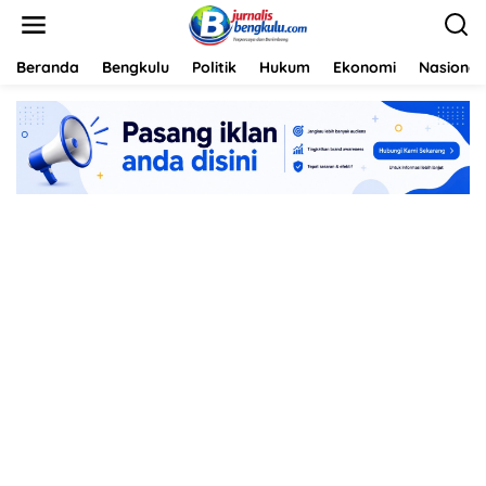
L
e
w
a
Beranda
Bengkulu
Politik
Hukum
Ekonomi
Nasional
t
i
k
e
k
o
n
t
e
n