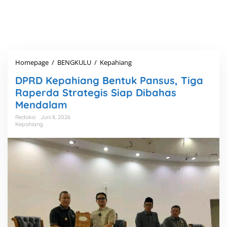
Homepage
/
BENGKULU
/
Kepahiang
D
P
DPRD Kepahiang Bentuk Pansus, Tiga
R
D
Raperda Strategis Siap Dibahas
K
Mendalam
e
p
Redaksi
Juni 8, 2026
Kepahiang
a
h
i
a
n
g
B
e
n
t
u
k