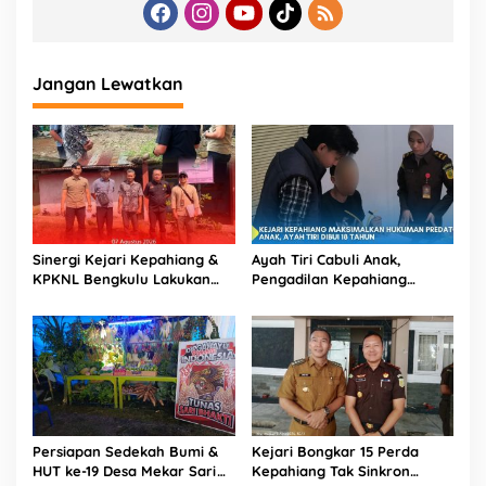
Jangan Lewatkan
Sinergi Kejari Kepahiang &
Ayah Tiri Cabuli Anak,
KPKNL Bengkulu Lakukan
Pengadilan Kepahiang
Penilaian Barang Rampasan
Jatuhkan Vonis 18 Tahun
Korupsi
Penjara
Persiapan Sedekah Bumi &
Kejari Bongkar 15 Perda
HUT ke-19 Desa Mekar Sari
Kepahiang Tak Sinkron