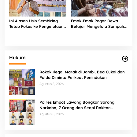
Ini Alasan Usin Sembiring
Emak-Emak Pagar Dewa
Tetap Fokus ke Pengelolaan
Belajar Mengelola Sampah
Limbah Sampah
hingga Larut Malam
Hukum
Rokok Ilegal Marak di Jambi, Bea Cukai dan
Polda Diminta Perkuat Penindakan
Agustus 8, 2026
Polres Empat Lawang Bongkar Sarang
Narkoba, 7 Orang dan Senpi Rakitan
Diamankan
Agustus 8, 2026