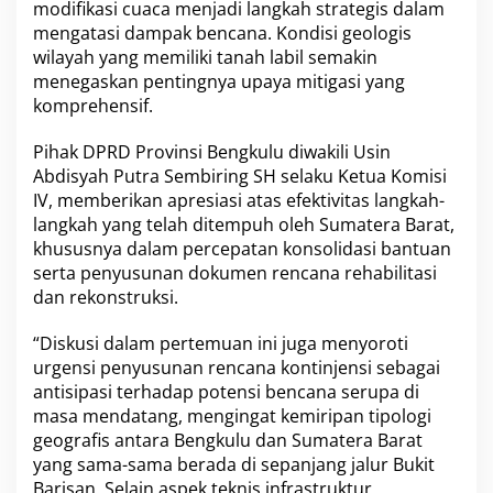
modifikasi cuaca menjadi langkah strategis dalam
d
mengatasi dampak bencana. Kondisi geologis
r
o
wilayah yang memiliki tanah labil semakin
m
menegaskan pentingnya upaya mitigasi yang
e
komprehensif.
t
e
Pihak DPRD Provinsi Bengkulu diwakili Usin
o
r
Abdisyah Putra Sembiring SH selaku Ketua Komisi
o
IV, memberikan apresiasi atas efektivitas langkah-
l
langkah yang telah ditempuh oleh Sumatera Barat,
o
khususnya dalam percepatan konsolidasi bantuan
g
serta penyusunan dokumen rencana rehabilitasi
i
dan rekonstruksi.
“Diskusi dalam pertemuan ini juga menyoroti
urgensi penyusunan rencana kontinjensi sebagai
antisipasi terhadap potensi bencana serupa di
masa mendatang, mengingat kemiripan tipologi
geografis antara Bengkulu dan Sumatera Barat
yang sama-sama berada di sepanjang jalur Bukit
Barisan. Selain aspek teknis infrastruktur,