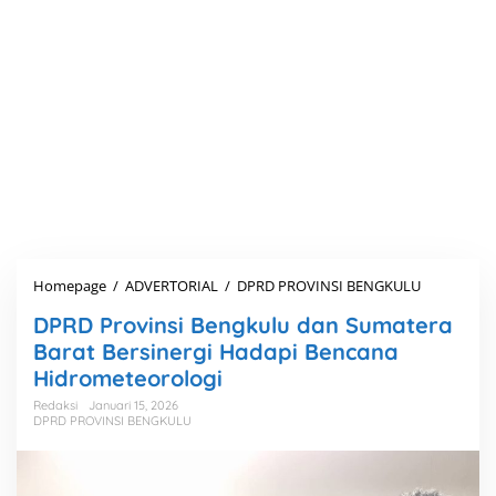
Homepage
/
ADVERTORIAL
/
DPRD PROVINSI BENGKULU
D
P
DPRD Provinsi Bengkulu dan Sumatera
R
D
Barat Bersinergi Hadapi Bencana
P
Hidrometeorologi
r
o
Redaksi
Januari 15, 2026
DPRD PROVINSI BENGKULU
v
i
n
s