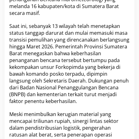
B
melanda 16 kabupaten/kota di Sumatera Barat
e
secara masif.
r
s
Saat ini, sebanyak 13 wilayah telah menetapkan
i
n
status tanggap darurat dan mulai memasuki masa
e
transisi pemulihan yang direncanakan berlangsung
r
hingga Maret 2026. Pemerintah Provinsi Sumatera
g
Barat menegaskan bahwa keberhasilan
i
H
penanganan bencana tersebut bertumpu pada
a
kekompakan unsur Forkopimda yang bekerja di
d
bawah komando posko terpadu, dipimpin
a
langsung oleh Sekretaris Daerah. Dukungan penuh
p
dari Badan Nasional Penanggulangan Bencana
i
B
(BNPB) dan kementerian terkait turut menjadi
e
faktor penentu keberhasilan.
n
c
Meski menimbulkan kerugian material yang
a
mencapai triliunan rupiah, sinergi lintas sektor
n
a
dalam pendistribusian logistik, pengerahan
H
ratusan alat berat, serta penerapan operasi
i