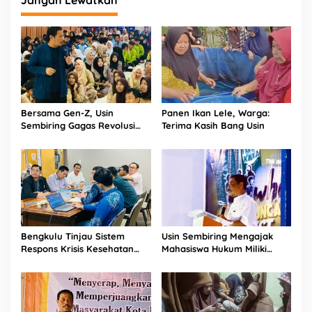
Bersama Gen-Z, Usin
Panen Ikan Lele, Warga:
Sembiring Gagas Revolusi
Terima Kasih Bang Usin
Zero Waste di Sekolah
Bengkulu Tinjau Sistem
Usin Sembiring Mengajak
Respons Krisis Kesehatan
Mahasiswa Hukum Miliki
DKI Jakarta untuk Perbaikan
Sikap Kritis dan Berintegritas
Lokal