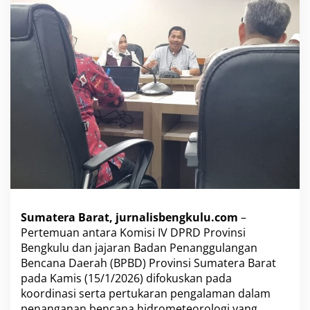
i
B
e
n
g
k
u
l
u
d
a
n
S
u
m
a
t
Sumatera Barat, jurnalisbengkulu.com
–
e
r
Pertemuan antara Komisi IV DPRD Provinsi
a
Bengkulu dan jajaran Badan Penanggulangan
B
Bencana Daerah (BPBD) Provinsi Sumatera Barat
a
pada Kamis (15/1/2026) difokuskan pada
r
koordinasi serta pertukaran pengalaman dalam
a
t
penanganan bencana hidrometeorologi yang