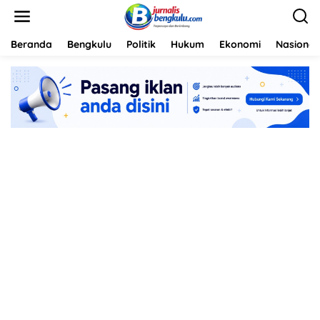
L
e
w
a
Beranda
Bengkulu
Politik
Hukum
Ekonomi
Nasional
t
i
k
e
k
o
n
t
e
n