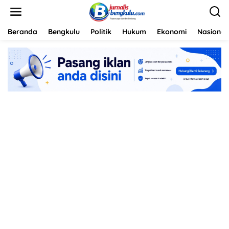
L
e
w
a
Beranda
Bengkulu
Politik
Hukum
Ekonomi
Nasional
t
i
k
e
k
o
n
t
e
n