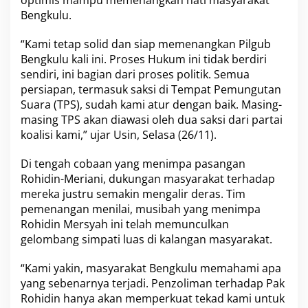
optimis mampu memenangkan hati masyarakat
l
Bengkulu.
i
d
“Kami tetap solid dan siap memenangkan Pilgub
M
e
Bengkulu kali ini. Proses Hukum ini tidak berdiri
n
sendiri, ini bagian dari proses politik. Semua
a
persiapan, termasuk saksi di Tempat Pemungutan
n
Suara (TPS), sudah kami atur dengan baik. Masing-
g
k
masing TPS akan diawasi oleh dua saksi dari partai
a
koalisi kami,” ujar Usin, Selasa (26/11).
n
R
Di tengah cobaan yang menimpa pasangan
O
Rohidin-Meriani, dukungan masyarakat terhadap
M
E
mereka justru semakin mengalir deras. Tim
R
pemenangan menilai, musibah yang menimpa
Rohidin Mersyah ini telah memunculkan
gelombang simpati luas di kalangan masyarakat.
“Kami yakin, masyarakat Bengkulu memahami apa
yang sebenarnya terjadi. Penzoliman terhadap Pak
Rohidin hanya akan memperkuat tekad kami untuk