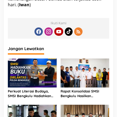
hari. (
Iwan
)
Ikuti Kami
Jangan Lewatkan
Perkuat Literasi Budaya,
Rapat Konsolidasi SMSI
SMSI Bengkulu Hadiahkan
Bengkulu Hasilkan
Buku Tabot untuk Dirlantas
Kesepakatan Pembentukan
Polda
Pokja Newsroom Kolaboratif