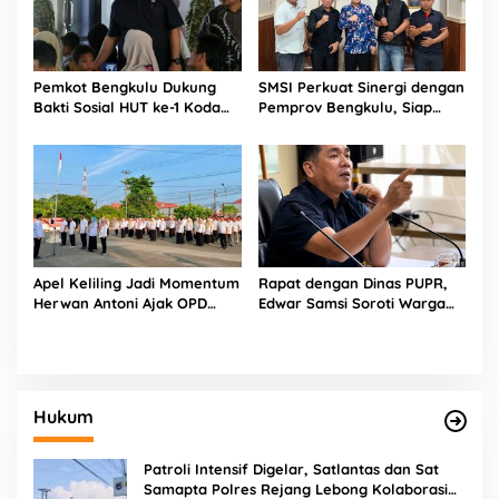
Pemkot Bengkulu Dukung
SMSI Perkuat Sinergi dengan
Bakti Sosial HUT ke-1 Kodam
Pemprov Bengkulu, Siap
XXI/Radin Inten, Perkuat
Kawal Pembangunan Daerah
Sinergi untuk Masyarakat
Apel Keliling Jadi Momentum
Rapat dengan Dinas PUPR,
Herwan Antoni Ajak OPD
Edwar Samsi Soroti Warga
Lebih Produktif
Swadaya Perbaiki Jalan
Provinsi
Hukum
Patroli Intensif Digelar, Satlantas dan Sat
Samapta Polres Rejang Lebong Kolaborasi