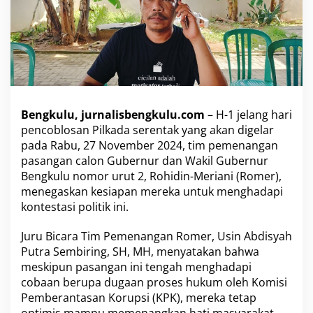
y
a
r
a
k
a
t
M
e
Bengkulu, jurnalisbengkulu.com
– H-1 jelang hari
n
pencoblosan Pilkada serentak yang akan digelar
g
u
pada Rabu, 27 November 2024, tim pemenangan
a
pasangan calon Gubernur dan Wakil Gubernur
t
Bengkulu nomor urut 2, Rohidin-Meriani (Romer),
,
menegaskan kesiapan mereka untuk menghadapi
T
kontestasi politik ini.
i
m
T
Juru Bicara Tim Pemenangan Romer, Usin Abdisyah
e
Putra Sembiring, SH, MH, menyatakan bahwa
t
meskipun pasangan ini tengah menghadapi
a
cobaan berupa dugaan proses hukum oleh Komisi
p
S
Pemberantasan Korupsi (KPK), mereka tetap
o