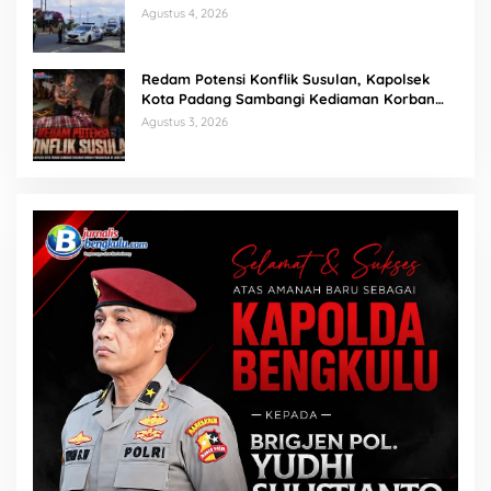
Berantas Balap Liar
Agustus 4, 2026
Redam Potensi Konflik Susulan, Kapolsek
Kota Padang Sambangi Kediaman Korban
Penganiayaan di Lubuk Mumpo
Agustus 3, 2026