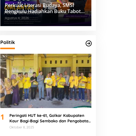
Perkuat Literasi Budaya, SMSI
Bengkulu Hadiahkan Buku Tabot
untuk Dirlantas Polda
Agustus 4, 2026
Politik
1
Peringati HUT ke-61, Golkar Kabupaten
Kaur Bagi-Bagi Sembako dan Pengobatan
Gratis
Oktober 8, 2025