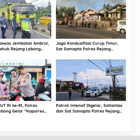
swas Jembatan Ambrol,
Jaga Kondusifitas Curup Timur,
Dishub Rejang Lebong
Sat Samapta Polres Rejang
sih Truk Overload yang
Lebong Siagakan Personel di Titik
 di Sambe Baru
Rawan 3C
T RI ke-81, Polres
Patroli Intensif Digelar, Satlantas
ebong Gelar “Kapolres
dan Sat Samapta Polres Rejang
 dan Bagikan 1.000
Lebong Kolaborasi Berantas Balap
Liar