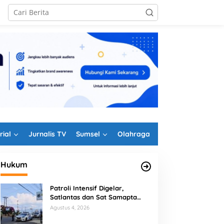
rial
Jurnalis TV
Sumsel
Olahraga
Hukum
Patroli Intensif Digelar,
Satlantas dan Sat Samapta
Polres Rejang Lebong
Agustus 4, 2026
Kolaborasi Berantas Balap Liar