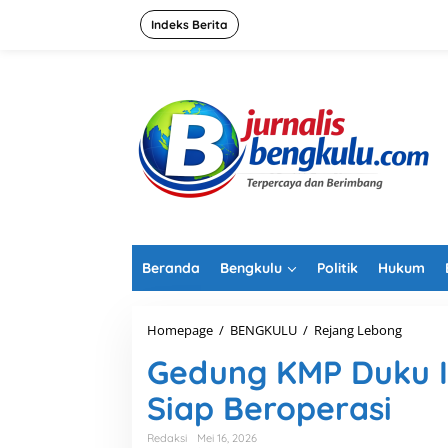
L
e
Indeks Berita
w
a
t
i
k
e
k
o
n
t
e
n
Beranda
Bengkulu
Politik
Hukum
Homepage
/
BENGKULU
/
Rejang Lebong
G
e
Gedung KMP Duku Il
d
u
Siap Beroperasi
n
g
K
Redaksi
Mei 16, 2026