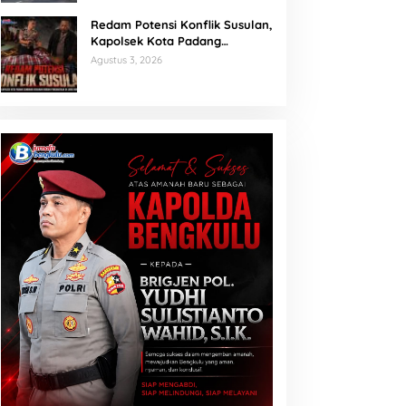
Redam Potensi Konflik Susulan,
Kapolsek Kota Padang
Sambangi Kediaman Korban
Agustus 3, 2026
Penganiayaan di Lubuk Mumpo