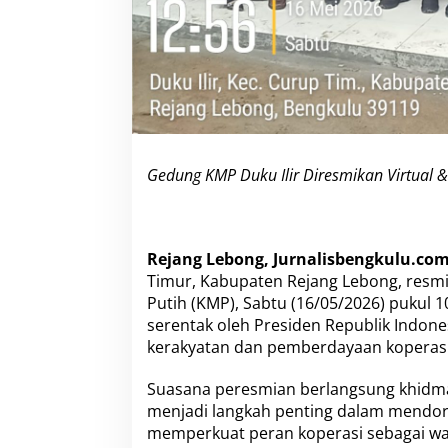
a
l
&
S
i
a
p
B
e
r
Gedung KMP Duku Ilir Diresmikan Virtual &
o
p
e
r
Rejang Lebong, Jurnalisbengkulu.com
a
Timur, Kabupaten Rejang Lebong, res
s
i
Putih (KMP), Sabtu (16/05/2026) pukul 1
serentak oleh Presiden Republik Indon
kerakyatan dan pemberdayaan koperasi 
Suasana peresmian berlangsung khidm
menjadi langkah penting dalam mendo
memperkuat peran koperasi sebagai wa