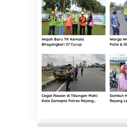
Wajah Baru TK Kemala
Warga Wa
Bhayangkari 27 Curup
Polisi & 
Sapu Ber
‘Ngetem’
Cegat Rawan di Tikungan Mahi:
Sambut HU
Kala Samapta Polres Rejang
Rejang L
Lebong ‘Jaga Jarak’ Dari Aksi
Menyapa”
Kejahatan
Bendera