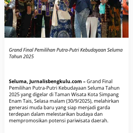
i
a
p
J
a
d
i
D
u
Grand Final Pemilihan Putra-Putri Kebudayaan Seluma
t
Tahun 2025
a
K
e
b
u
Seluma, Jurnalisbengkulu.com –
Grand Final
d
Pemilihan Putra-Putri Kebudayaan Seluma Tahun
a
2025 yang digelar di Taman Wisata Kota Simpang
y
Enam Tais, Selasa malam (30/9/2025), melahirkan
a
a
generasi muda baru yang siap menjadi garda
n
terdepan dalam melestarikan budaya dan
,
mempromosikan potensi pariwisata daerah.
D
o