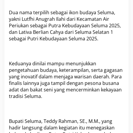
r
o
n
Dua nama terpilih sebagai ikon budaya Seluma,
g
yakni Lutfhi Anugrah Ilahi dari Kecamatan Air
P
Periukan sebagai Putra Kebudayaan Seluma 2025,
r
dan Lativa Berlian Cahya dari Seluma Selatan 1
o
m
sebagai Putri Kebudayaan Seluma 2025.
o
s
i
W
Keduanya dinilai mampu menunjukkan
i
pengetahuan budaya, keterampilan, serta gagasan
s
a
yang inovatif dalam menjaga warisan daerah. Para
t
finalis lainnya juga tampil dengan pesona busana
a
adat dan bakat seni yang mencerminkan kekayaan
D
tradisi Seluma.
a
e
r
a
h
Bupati Seluma, Teddy Rahman, SE., M.M., yang
hadir langsung dalam kegiatan itu menegaskan