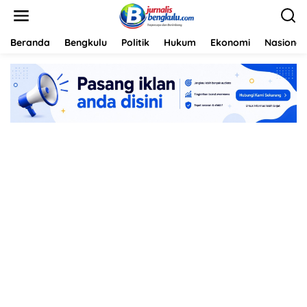
L
e
w
a
Beranda
Bengkulu
Politik
Hukum
Ekonomi
Nasional
t
i
k
e
k
o
n
t
e
n