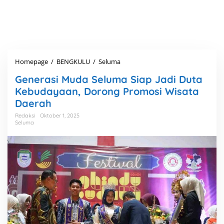
Homepage
/
BENGKULU
/
Seluma
G
e
Generasi Muda Seluma Siap Jadi Duta
n
e
Kebudayaan, Dorong Promosi Wisata
r
Daerah
a
s
Redaksi
Oktober 1, 2025
Seluma
i
M
u
d
a
S
e
l
u
m
a
S