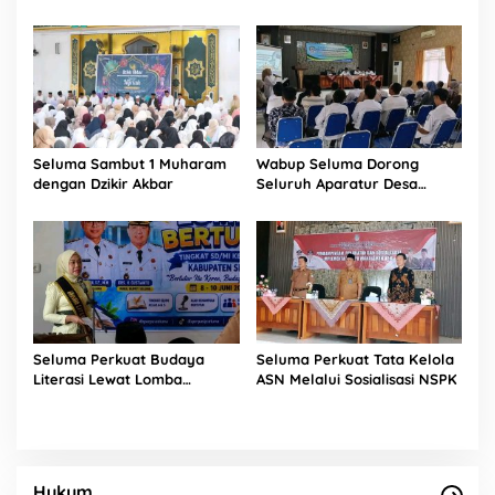
Panitia Resmi Dibentuk
Kepada 11 KPM
Seluma Sambut 1 Muharam
Wabup Seluma Dorong
dengan Dzikir Akbar
Seluruh Aparatur Desa
Terdaftar BPJS Kesehatan
Seluma Perkuat Budaya
Seluma Perkuat Tata Kelola
Literasi Lewat Lomba
ASN Melalui Sosialisasi NSPK
Bertutur
Hukum