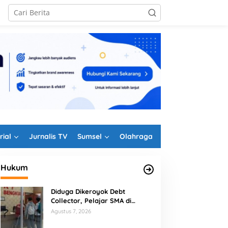
rial
Jurnalis TV
Sumsel
Olahraga
Hukum
Diduga Dikeroyok Debt
Collector, Pelajar SMA di
Bengkulu Tempuh Jalur Hukum
Agustus 7, 2026