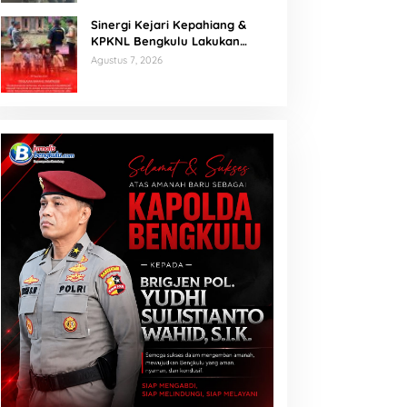
Sinergi Kejari Kepahiang &
KPKNL Bengkulu Lakukan
Penilaian Barang Rampasan
Agustus 7, 2026
Korupsi