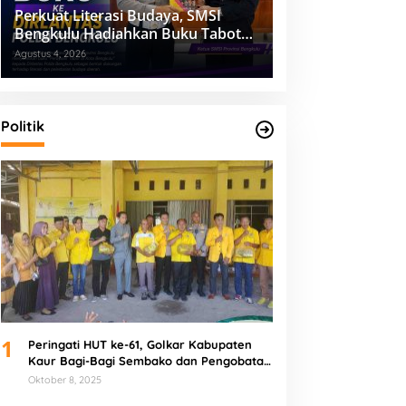
Perkuat Literasi Budaya, SMSI
Bengkulu Hadiahkan Buku Tabot
untuk Dirlantas Polda
Agustus 4, 2026
Politik
1
Peringati HUT ke-61, Golkar Kabupaten
Kaur Bagi-Bagi Sembako dan Pengobatan
Gratis
Oktober 8, 2025