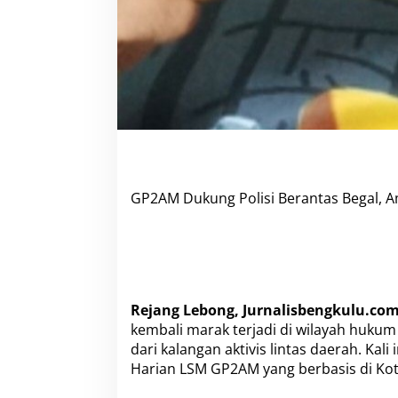
g
i
P
e
l
a
k
u
GP2AM Dukung Polisi Berantas Begal, Am
Rejang Lebong, Jurnalisbengkulu.com
kembali marak terjadi di wilayah huk
dari kalangan aktivis lintas daerah. Kal
Harian LSM GP2AM yang berbasis di Kota