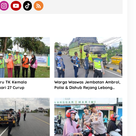
ru TK Kemala
Warga Waswas Jembatan Ambrol,
ari 27 Curup
Polisi & Dishub Rejang Lebong
Sapu Bersih Truk Overload yang
‘Ngetem’ di Sambe Baru