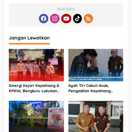
Ikuti Kami
Jangan Lewatkan
Sinergi Kejari Kepahiang &
Ayah Tiri Cabuli Anak,
KPKNL Bengkulu Lakukan
Pengadilan Kepahiang
Penilaian Barang Rampasan
Jatuhkan Vonis 18 Tahun
Korupsi
Penjara