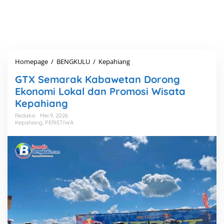
Homepage
/
BENGKULU
/
Kepahiang
G
T
GTX Semarak Kabawetan Dorong
X
S
Ekonomi Lokal dan Promosi Wisata
e
Kepahiang
m
a
Redaksi
Mei 9, 2026
Kepahiang
,
PERISTIWA
r
a
k
K
a
b
a
w
e
t
a
n