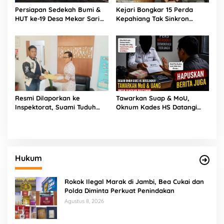
Persiapan Sedekah Bumi &
Kejari Bongkar 15 Perda
HUT ke-19 Desa Mekar Sari
Kepahiang Tak Sinkron
Kabawetan Berjalan Meriah,
Aturan Nasional, Bupati
Ada Wayang Kulit Besok
Zurdi Nata: Siap Revisi
Hingga Cabut!
Resmi Dilaporkan ke
Tawarkan Suap & MoU,
Inspektorat, Suami Tuduh
Oknum Kades HS Datangi
Oknum Kades HS Selingkuh
Rumah Wartawan Demi
dengan Istrinya
Hapus Berita
Hukum
Rokok Ilegal Marak di Jambi, Bea Cukai dan
Polda Diminta Perkuat Penindakan
Agustus 8, 2026