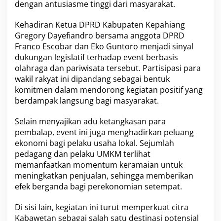
m
dengan antusiasme tinggi dari masyarakat.
o
s
Kehadiran Ketua DPRD Kabupaten Kepahiang
i
Gregory Dayefiandro bersama anggota DPRD
W
i
Franco Escobar dan Eko Guntoro menjadi sinyal
s
dukungan legislatif terhadap event berbasis
a
olahraga dan pariwisata tersebut. Partisipasi para
t
wakil rakyat ini dipandang sebagai bentuk
a
komitmen dalam mendorong kegiatan positif yang
K
e
berdampak langsung bagi masyarakat.
p
a
Selain menyajikan adu ketangkasan para
h
pembalap, event ini juga menghadirkan peluang
i
ekonomi bagi pelaku usaha lokal. Sejumlah
a
n
pedagang dan pelaku UMKM terlihat
g
memanfaatkan momentum keramaian untuk
meningkatkan penjualan, sehingga memberikan
efek berganda bagi perekonomian setempat.
Di sisi lain, kegiatan ini turut memperkuat citra
Kabawetan sebagai salah satu destinasi potensial