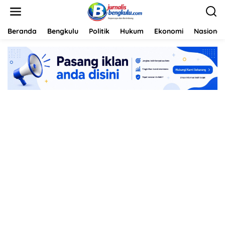
L
e
w
a
Beranda
Bengkulu
Politik
Hukum
Ekonomi
Nasional
t
i
k
e
k
o
n
t
e
n