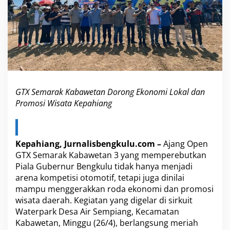
D
o
r
o
n
g
E
k
o
GTX Semarak Kabawetan Dorong Ekonomi Lokal dan
n
o
Promosi Wisata Kepahiang
m
i
L
o
Kepahiang, Jurnalisbengkulu.com –
Ajang Open
k
GTX Semarak Kabawetan 3 yang memperebutkan
a
Piala Gubernur Bengkulu tidak hanya menjadi
l
d
arena kompetisi otomotif, tetapi juga dinilai
a
mampu menggerakkan roda ekonomi dan promosi
n
wisata daerah. Kegiatan yang digelar di sirkuit
P
Waterpark Desa Air Sempiang, Kecamatan
r
o
Kabawetan, Minggu (26/4), berlangsung meriah