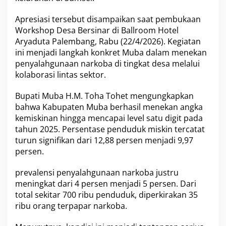
i
R
Apresiasi tersebut disampaikan saat pembukaan
o
l
Workshop Desa Bersinar di Ballroom Hotel
e
Aryaduta Palembang, Rabu (22/4/2026). Kegiatan
M
ini menjadi langkah konkret Muba dalam menekan
o
penyalahgunaan narkoba di tingkat desa melalui
d
e
kolaborasi lintas sektor.
l
A
Bupati Muba H.M. Toha Tohet mengungkapkan
n
bahwa Kabupaten Muba berhasil menekan angka
t
kemiskinan hingga mencapai level satu digit pada
i
N
tahun 2025. Persentase penduduk miskin tercatat
a
turun signifikan dari 12,88 persen menjadi 9,97
r
persen.
k
o
prevalensi penyalahgunaan narkoba justru
b
a
meningkat dari 4 persen menjadi 5 persen. Dari
total sekitar 700 ribu penduduk, diperkirakan 35
ribu orang terpapar narkoba.