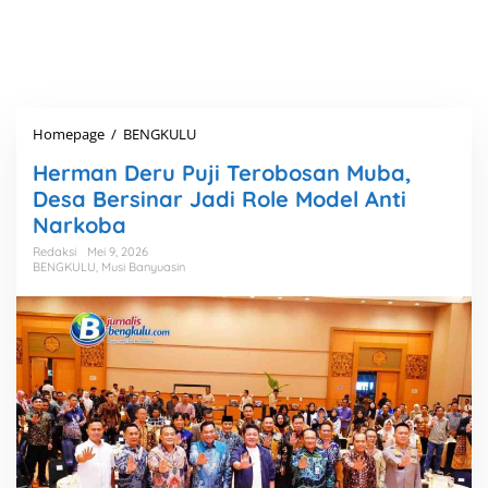
Homepage
/
BENGKULU
H
e
Herman Deru Puji Terobosan Muba,
r
m
Desa Bersinar Jadi Role Model Anti
a
Narkoba
n
D
Redaksi
Mei 9, 2026
BENGKULU
,
Musi Banyuasin
e
r
u
P
u
j
i
T
e
r
o
b