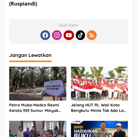
(Ruspiandi)
Ikuti Kami
Jangan Lewatkan
Petro Muba-Medco Resmi
Jelang HUT RI, Wali Kota
Kelola 359 Sumur Minyak
Bengkulu Minta Tak Ada Lagi
Masyarakat
Bendera Robek di Kantor
Pemerintah