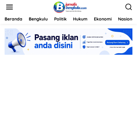
L
e
w
a
Beranda
Bengkulu
Politik
Hukum
Ekonomi
Nasional
t
i
k
e
k
o
n
t
e
n