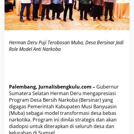
o
s
a
n
M
u
b
Herman Deru Puji Terobosan Muba, Desa Bersinar Jadi
a
,
Role Model Anti Narkoba
D
e
s
a
B
e
r
Palembang, Jurnalisbengkulu.com –
Gubernur
s
Sumatera Selatan Herman Deru mengapresiasi
i
Program Desa Bersih Narkoba (Bersinar) yang
n
digagas Pemerintah Kabupaten Musi Banyuasin
a
(Muba) sebagai model transformasi desa bebas
r
J
narkotika. Program ini dinilai strategis dan akan
a
diadopsi untuk diterapkan di seluruh desa dan
d
kelurahan di Sumsel.