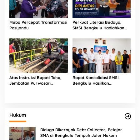
Muba Percepat Transformasi
Perkuat Literasi Budaya,
Posyandu
SMSI Bengkulu Hadiahkan
Buku Tabot untuk Dirlantas
Polda
Atas Instruksi Bupati Toha,
Rapat Konsolidasi SMSI
Jembatan Purwosari
Bengkulu Hasilkan
Rampung Diperbaiki
Kesepakatan Pembentukan
Pokja Newsroom Kolaboratif
Hukum
Diduga Dikeroyok Debt Collector, Pelajar
SMA di Bengkulu Tempuh Jalur Hukum