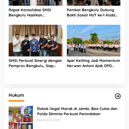
Rapat Konsolidasi SMSI
Pemkot Bengkulu Dukung
Bengkulu Hasilkan
Bakti Sosial HUT ke-1 Kodam
Kesepakatan Pembentukan
XXI/Radin Inten, Perkuat
Pokja Newsroom Kolaboratif
Sinergi untuk Masyarakat
SMSI Perkuat Sinergi dengan
Apel Keliling Jadi Momentum
Pemprov Bengkulu, Siap
Herwan Antoni Ajak OPD
Kawal Pembangunan Daerah
Lebih Produktif
Hukum
Rokok Ilegal Marak di Jambi, Bea Cukai dan
Polda Diminta Perkuat Penindakan
Agustus 8, 2026