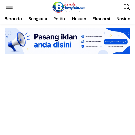
L
e
w
a
Beranda
Bengkulu
Politik
Hukum
Ekonomi
Nasional
t
i
k
e
k
o
n
t
e
n