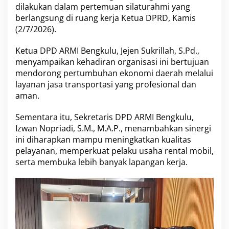
n
dilakukan dalam pertemuan silaturahmi yang
P
berlangsung di ruang kerja Ketua DPRD, Kamis
e
(2/7/2026).
m
b
i
Ketua DPD ARMI Bengkulu, Jejen Sukrillah, S.Pd.,
n
menyampaikan kehadiran organisasi ini bertujuan
a
mendorong pertumbuhan ekonomi daerah melalui
D
layanan jasa transportasi yang profesional dan
P
D
aman.
A
R
Sementara itu, Sekretaris DPD ARMI Bengkulu,
M
Izwan Nopriadi, S.M., M.A.P., menambahkan sinergi
I
ini diharapkan mampu meningkatkan kualitas
pelayanan, memperkuat pelaku usaha rental mobil,
serta membuka lebih banyak lapangan kerja.