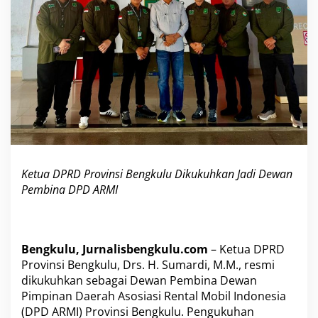
n
g
k
u
l
u
D
i
k
u
k
u
h
Ketua DPRD Provinsi Bengkulu Dikukuhkan Jadi Dewan
k
Pembina DPD ARMI
a
n
J
a
d
Bengkulu, Jurnalisbengkulu.com
– Ketua DPRD
i
Provinsi Bengkulu, Drs. H. Sumardi, M.M., resmi
D
dikukuhkan sebagai Dewan Pembina Dewan
e
w
Pimpinan Daerah Asosiasi Rental Mobil Indonesia
a
(DPD ARMI) Provinsi Bengkulu. Pengukuhan