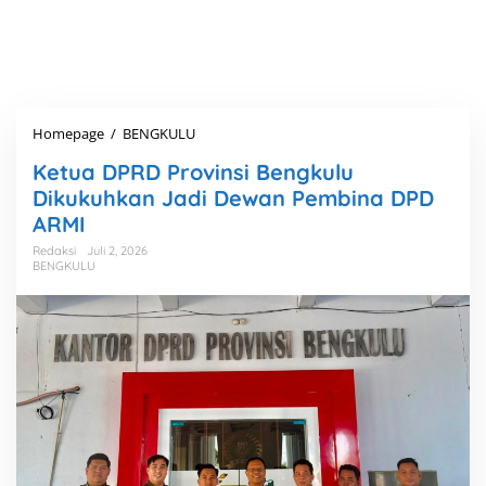
Homepage
/
BENGKULU
K
e
Ketua DPRD Provinsi Bengkulu
t
u
Dikukuhkan Jadi Dewan Pembina DPD
a
ARMI
D
P
Redaksi
Juli 2, 2026
BENGKULU
R
D
P
r
o
v
i
n
s
i
B
e