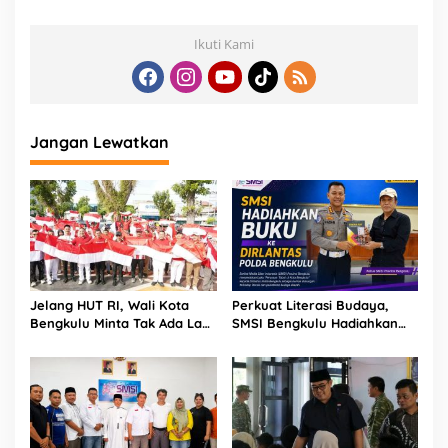
Ikuti Kami
Jangan Lewatkan
Jelang HUT RI, Wali Kota
Perkuat Literasi Budaya,
Bengkulu Minta Tak Ada Lagi
SMSI Bengkulu Hadiahkan
Bendera Robek di Kantor
Buku Tabot untuk Dirlantas
Pemerintah
Polda