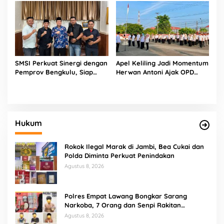
Pokja Newsroom Kolaboratif
Sinergi untuk Masyarakat
SMSI Perkuat Sinergi dengan
Apel Keliling Jadi Momentum
Pemprov Bengkulu, Siap
Herwan Antoni Ajak OPD
Kawal Pembangunan Daerah
Lebih Produktif
Hukum
Rokok Ilegal Marak di Jambi, Bea Cukai dan
Polda Diminta Perkuat Penindakan
Agustus 8, 2026
Polres Empat Lawang Bongkar Sarang
Narkoba, 7 Orang dan Senpi Rakitan
Diamankan
Agustus 8, 2026