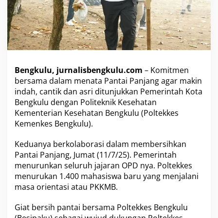
e
m
e
r
i
n
t
Bengkulu, jurnalisbengkulu.com
– Komitmen
a
h
bersama dalam menata Pantai Panjang agar makin
d
indah, cantik dan asri ditunjukkan Pemerintah Kota
a
Bengkulu dengan Politeknik Kesehatan
n
Kementerian Kesehatan Bengkulu (Poltekkes
P
o
Kemenkes Bengkulu).
l
t
Keduanya berkolaborasi dalam membersihkan
e
Pantai Panjang, Jumat (11/7/25). Pemerintah
k
menurunkan seluruh jajaran OPD nya. Poltekkes
k
e
menurukan 1.400 mahasiswa baru yang menjalani
s
masa orientasi atau PKKMB.
G
a
Giat bersih pantai bersama Poltekkes Bengkulu
i