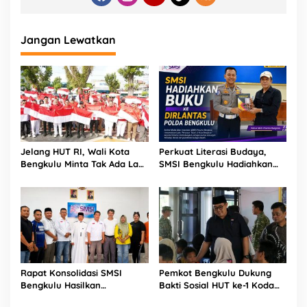
Jangan Lewatkan
Jelang HUT RI, Wali Kota
Perkuat Literasi Budaya,
Bengkulu Minta Tak Ada Lagi
SMSI Bengkulu Hadiahkan
Bendera Robek di Kantor
Buku Tabot untuk Dirlantas
Pemerintah
Polda
Rapat Konsolidasi SMSI
Pemkot Bengkulu Dukung
Bengkulu Hasilkan
Bakti Sosial HUT ke-1 Kodam
Kesepakatan Pembentukan
XXI/Radin Inten, Perkuat