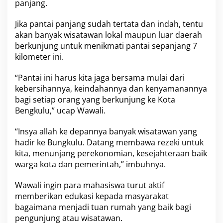
j
panjang.
a
n
Jika pantai panjang sudah tertata dan indah, tentu
g
akan banyak wisatawan lokal maupun luar daerah
B
berkunjung untuk menikmati pantai sepanjang 7
e
n
kilometer ini.
g
k
“Pantai ini harus kita jaga bersama mulai dari
u
kebersihannya, keindahannya dan kenyamanannya
l
bagi setiap orang yang berkunjung ke Kota
u
Bengkulu,” ucap Wawali.
“Insya allah ke depannya banyak wisatawan yang
hadir ke Bungkulu. Datang membawa rezeki untuk
kita, menunjang perekonomian, kesejahteraan baik
warga kota dan pemerintah,” imbuhnya.
Wawali ingin para mahasiswa turut aktif
memberikan edukasi kepada masyarakat
bagaimana menjadi tuan rumah yang baik bagi
pengunjung atau wisatawan.