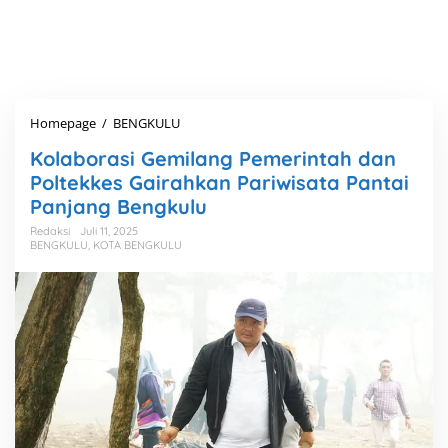
Homepage
/
BENGKULU
K
o
Kolaborasi Gemilang Pemerintah dan
l
a
Poltekkes Gairahkan Pariwisata Pantai
b
Panjang Bengkulu
o
r
Redaksi
Juli 11, 2025
BENGKULU
,
KOTA BENGKULU
a
s
i
G
e
m
i
l
a
n
g
P