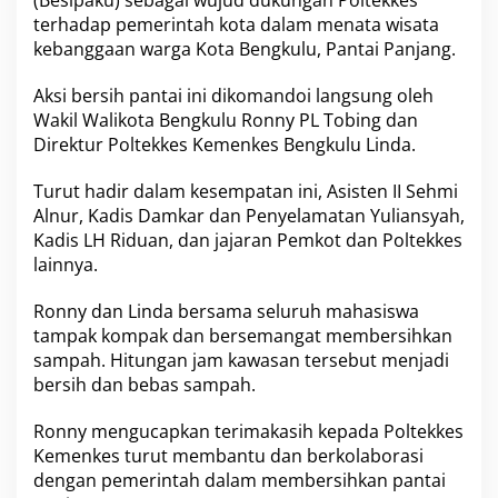
(Besipaku) sebagai wujud dukungan Poltekkes
r
a
terhadap pemerintah kota dalam menata wisata
h
kebanggaan warga Kota Bengkulu, Pantai Panjang.
k
a
Aksi bersih pantai ini dikomandoi langsung oleh
n
Wakil Walikota Bengkulu Ronny PL Tobing dan
P
a
Direktur Poltekkes Kemenkes Bengkulu Linda.
r
i
Turut hadir dalam kesempatan ini, Asisten II Sehmi
w
Alnur, Kadis Damkar dan Penyelamatan Yuliansyah,
i
Kadis LH Riduan, dan jajaran Pemkot dan Poltekkes
s
a
lainnya.
t
a
Ronny dan Linda bersama seluruh mahasiswa
P
tampak kompak dan bersemangat membersihkan
a
sampah. Hitungan jam kawasan tersebut menjadi
n
t
bersih dan bebas sampah.
a
i
Ronny mengucapkan terimakasih kepada Poltekkes
P
Kemenkes turut membantu dan berkolaborasi
a
dengan pemerintah dalam membersihkan pantai
n