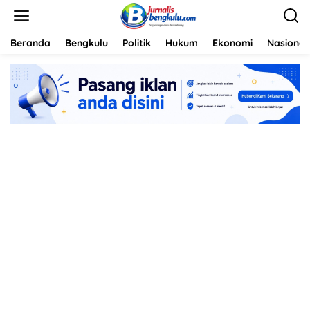
L
e
w
a
Beranda
Bengkulu
Politik
Hukum
Ekonomi
Nasional
t
i
k
e
k
o
n
t
e
n