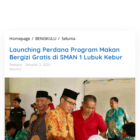
Homepage
/
BENGKULU
/
Seluma
L
a
Launching Perdana Program Makan
u
n
Bergizi Gratis di SMAN 1 Lubuk Kebur
c
Redaksi
Oktober 2, 2025
h
Seluma
i
n
g
P
e
r
d
a
n
a
P
r
o