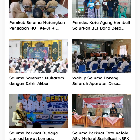
Pemkab Seluma Matangkan
Pemdes Kota Agung Kembali
Persiapan HUT Ke-81 RI,
Salurkan BLT Dana Desa
Panitia Resmi Dibentuk
Kepada 11 KPM
Seluma Sambut 1 Muharam
Wabup Seluma Dorong
dengan Dzikir Akbar
Seluruh Aparatur Desa
Terdaftar BPJS Kesehatan
Seluma Perkuat Budaya
Seluma Perkuat Tata Kelola
Literasi Lewat Lomba
ASN Melalui Sosialisasi NSPK