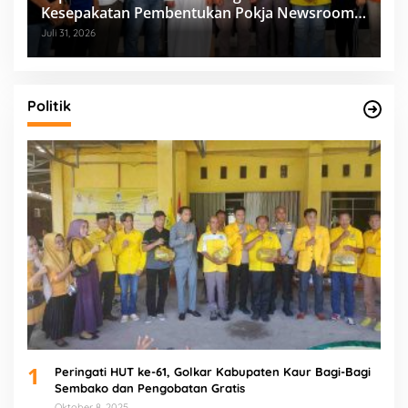
Kesepakatan Pembentukan Pokja Newsroom
Kolaboratif
Juli 31, 2026
Politik
1
Peringati HUT ke-61, Golkar Kabupaten Kaur Bagi-Bagi
Sembako dan Pengobatan Gratis
Oktober 8, 2025