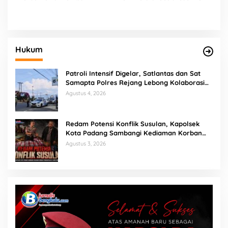
Bertutur
Hukum
Patroli Intensif Digelar, Satlantas dan Sat
Samapta Polres Rejang Lebong Kolaborasi
Berantas Balap Liar
Agustus 4, 2026
Redam Potensi Konflik Susulan, Kapolsek
Kota Padang Sambangi Kediaman Korban
Penganiayaan di Lubuk Mumpo
Agustus 3, 2026