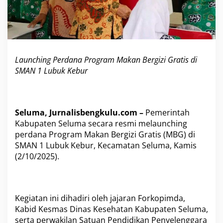
g
r
a
m
M
a
Launching Perdana Program Makan Bergizi Gratis di
k
SMAN 1 Lubuk Kebur
a
n
B
e
r
Seluma, Jurnalisbengkulu.com –
Pemerintah
g
Kabupaten Seluma secara resmi melaunching
i
perdana Program Makan Bergizi Gratis (MBG) di
z
i
SMAN 1 Lubuk Kebur, Kecamatan Seluma, Kamis
G
(2/10/2025).
r
a
t
i
s
Kegiatan ini dihadiri oleh jajaran Forkopimda,
d
Kabid Kesmas Dinas Kesehatan Kabupaten Seluma,
i
serta perwakilan Satuan Pendidikan Penyelenggara