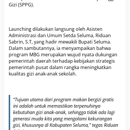
S
Gizi (SPPG).
M
A
N
1
L
Launching dilakukan langsung oleh Asisten
u
Administrasi dan Umum Setda Seluma, Riduan
b
Sabrin, S.T, yang hadir mewakili Bupati Seluma.
u
k
Dalam sambutannya, ia menyampaikan bahwa
K
program MBG merupakan wujud nyata dukungan
e
pemerintah daerah terhadap kebijakan strategis
b
pemerintah pusat dalam rangka meningkatkan
u
kualitas gizi anak-anak sekolah.
r
“Tujuan utama dari program makan bergizi gratis
ini adalah untuk memastikan terpenuhinya
kebutuhan gizi anak-anak, sehingga tidak ada lagi
generasi muda kita yang mengalami kekurangan
gizi, khususnya di Kabupaten Seluma,” tegas Riduan