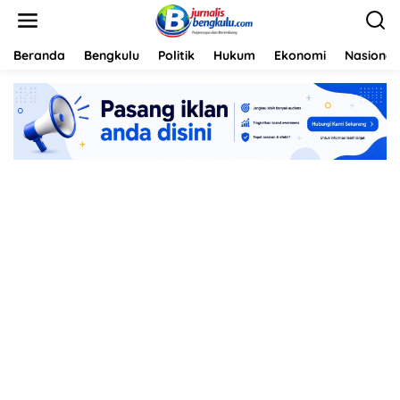
L
e
w
a
Beranda
Bengkulu
Politik
Hukum
Ekonomi
Nasional
t
i
k
e
k
o
n
t
e
n