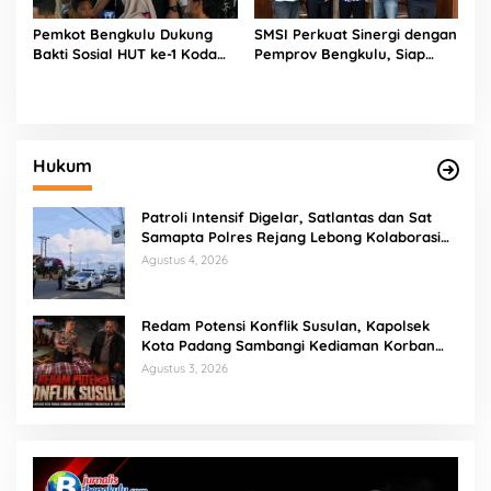
Pemkot Bengkulu Dukung
SMSI Perkuat Sinergi dengan
Bakti Sosial HUT ke-1 Kodam
Pemprov Bengkulu, Siap
XXI/Radin Inten, Perkuat
Kawal Pembangunan Daerah
Sinergi untuk Masyarakat
Hukum
Patroli Intensif Digelar, Satlantas dan Sat
Samapta Polres Rejang Lebong Kolaborasi
Berantas Balap Liar
Agustus 4, 2026
Redam Potensi Konflik Susulan, Kapolsek
Kota Padang Sambangi Kediaman Korban
Penganiayaan di Lubuk Mumpo
Agustus 3, 2026