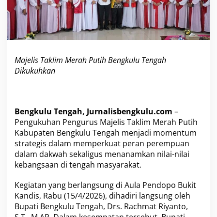
u
t
i
h
B
e
Majelis Taklim Merah Putih Bengkulu Tengah
n
g
Dikukuhkan
k
u
l
u
Bengkulu Tengah, Jurnalisbengkulu.com
–
T
Pengukuhan Pengurus Majelis Taklim Merah Putih
e
n
Kabupaten Bengkulu Tengah menjadi momentum
g
strategis dalam memperkuat peran perempuan
a
dalam dakwah sekaligus menanamkan nilai-nilai
h
kebangsaan di tengah masyarakat.
D
i
k
Kegiatan yang berlangsung di Aula Pendopo Bukit
u
Kandis, Rabu (15/4/2026), dihadiri langsung oleh
k
Bupati Bengkulu Tengah, Drs. Rachmat Riyanto,
u