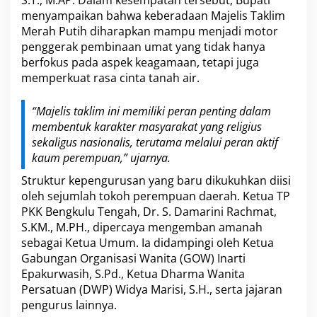
S.T., M.AP. Dalam kesempatan tersebut, Bupati
h
k
menyampaikan bahwa keberadaan Majelis Taklim
a
Merah Putih diharapkan mampu menjadi motor
n
penggerak pembinaan umat yang tidak hanya
,
berfokus pada aspek keagamaan, tetapi juga
P
memperkuat rasa cinta tanah air.
e
r
k
“Majelis taklim ini memiliki peran penting dalam
u
membentuk karakter masyarakat yang religius
a
t
sekaligus nasionalis, terutama melalui peran aktif
P
kaum perempuan,” ujarnya.
e
r
Struktur kepengurusan yang baru dikukuhkan diisi
a
oleh sejumlah tokoh perempuan daerah. Ketua TP
n
PKK Bengkulu Tengah, Dr. S. Damarini Rachmat,
P
S.KM., M.PH., dipercaya mengemban amanah
e
sebagai Ketua Umum. Ia didampingi oleh Ketua
r
e
Gabungan Organisasi Wanita (GOW) Inarti
m
Epakurwasih, S.Pd., Ketua Dharma Wanita
p
Persatuan (DWP) Widya Marisi, S.H., serta jajaran
u
pengurus lainnya.
a