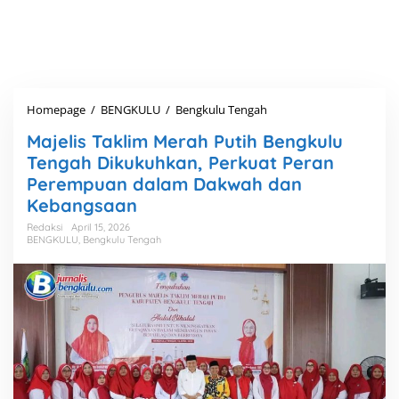
Homepage
/
BENGKULU
/
Bengkulu Tengah
M
a
Majelis Taklim Merah Putih Bengkulu
j
e
Tengah Dikukuhkan, Perkuat Peran
l
Perempuan dalam Dakwah dan
i
Kebangsaan
s
T
Redaksi
April 15, 2026
a
BENGKULU
,
Bengkulu Tengah
k
l
i
m
M
e
r
a
h
P