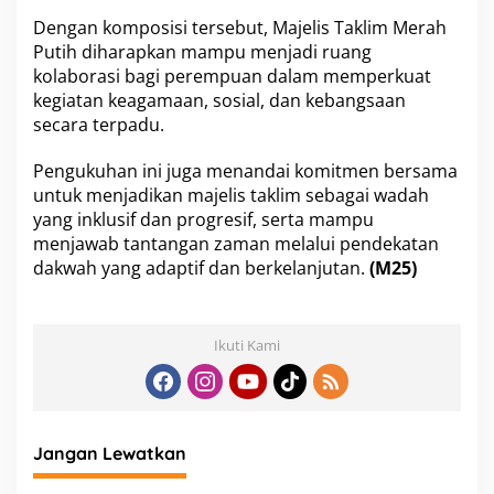
n
d
Dengan komposisi tersebut, Majelis Taklim Merah
a
Putih diharapkan mampu menjadi ruang
l
kolaborasi bagi perempuan dalam memperkuat
a
kegiatan keagamaan, sosial, dan kebangsaan
m
D
secara terpadu.
a
k
Pengukuhan ini juga menandai komitmen bersama
w
untuk menjadikan majelis taklim sebagai wadah
a
yang inklusif dan progresif, serta mampu
h
d
menjawab tantangan zaman melalui pendekatan
a
dakwah yang adaptif dan berkelanjutan.
(M25)
n
K
e
b
Ikuti Kami
a
n
g
s
a
Jangan Lewatkan
a
n