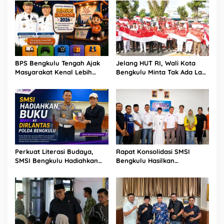
BPS Bengkulu Tengah Ajak
Jelang HUT RI, Wali Kota
Masyarakat Kenal Lebih
Bengkulu Minta Tak Ada Lagi
Dekat Sensus Ekonomi 2026
Bendera Robek di Kantor
di Berbinar
Pemerintah
Perkuat Literasi Budaya,
Rapat Konsolidasi SMSI
SMSI Bengkulu Hadiahkan
Bengkulu Hasilkan
Buku Tabot untuk Dirlantas
Kesepakatan Pembentukan
Polda
Pokja Newsroom Kolaboratif