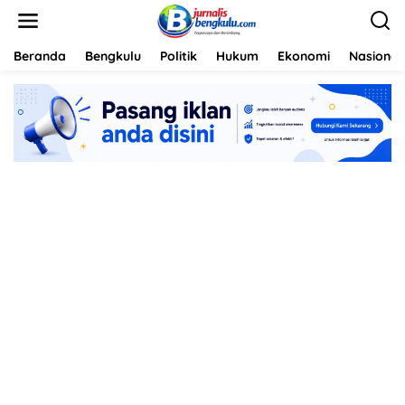
L
e
w
a
Beranda
Bengkulu
Politik
Hukum
Ekonomi
Nasional
t
i
k
e
k
o
n
t
e
n