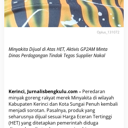
i
n
a
s
P
e
r
Oplus_131072
d
a
g
Minyakita Dijual di Atas HET, Aktivis GP2AM Minta
a
Dinas Perdagangan Tindak Tegas Supplier Nakal
n
g
a
n
T
i
n
Kerinci, Jurnalisbengkulu.com –
Peredaran
d
minyak goreng rakyat merek Minyakita di wilayah
a
k
Kabupaten Kerinci dan Kota Sungai Penuh kembali
T
menjadi sorotan. Pasalnya, produk yang
e
seharusnya dijual sesuai Harga Eceran Tertinggi
g
(HET) yang ditetapkan pemerintah diduga
a