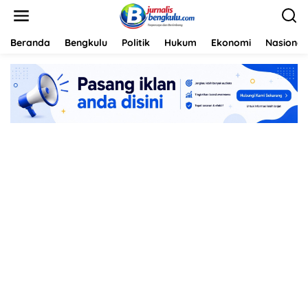
L
e
w
a
Beranda
Bengkulu
Politik
Hukum
Ekonomi
Nasional
t
i
k
e
k
o
n
t
e
n