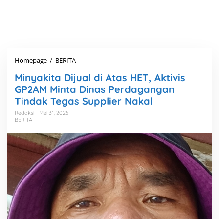
Homepage
/
BERITA
M
i
Minyakita Dijual di Atas HET, Aktivis
n
y
GP2AM Minta Dinas Perdagangan
a
Tindak Tegas Supplier Nakal
k
i
Redaksi
Mei 31, 2026
BERITA
t
a
D
i
j
u
a
l
d
i
A
t