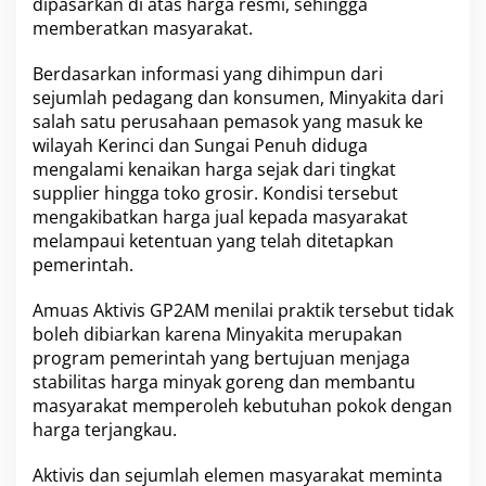
dipasarkan di atas harga resmi, sehingga
s
S
memberatkan masyarakat.
u
p
Berdasarkan informasi yang dihimpun dari
p
sejumlah pedagang dan konsumen, Minyakita dari
l
salah satu perusahaan pemasok yang masuk ke
i
e
wilayah Kerinci dan Sungai Penuh diduga
r
mengalami kenaikan harga sejak dari tingkat
N
supplier hingga toko grosir. Kondisi tersebut
a
mengakibatkan harga jual kepada masyarakat
k
a
melampaui ketentuan yang telah ditetapkan
l
pemerintah.
Amuas Aktivis GP2AM menilai praktik tersebut tidak
boleh dibiarkan karena Minyakita merupakan
program pemerintah yang bertujuan menjaga
stabilitas harga minyak goreng dan membantu
masyarakat memperoleh kebutuhan pokok dengan
harga terjangkau.
Aktivis dan sejumlah elemen masyarakat meminta