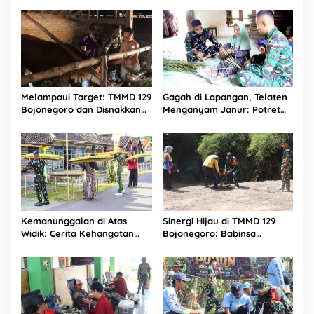
Melampaui Target: TMMD 129
Gagah di Lapangan, Telaten
Bojonegoro dan Disnakkan
Menganyam Janur: Potret
Sentuh Nadi Ekonomi Warga
Kemanunggalan Satgas
Lewat Layanan Kesehatan
TMMD 129 Bojonegoro di
Hewan
Kesongo
Kemanunggalan di Atas
Sinergi Hijau di TMMD 129
Widik: Cerita Kehangatan
Bojonegoro: Babinsa
Satgas TMMD 129
Kesongo dan DLH
Bojonegoro Bantu Olah
‘Keroyokan’ Buat Lubang
Tembakau Petani Kesongo
Tanam Pohon untuk Jaga
Tanggul Sungai