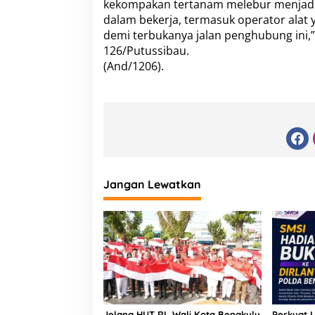
kekompakan tertanam melebur menjadi s
a
dalam bekerja, termasuk operator alat
n
P
demi terbukanya jalan penghubung ini
e
126/Putussibau.
k
(And/1206).
e
r
j
a
a
n
J
a
l
Jangan Lewatkan
a
n
D
i
L
o
k
a
s
i
T
Jelang HUT RI, Wali Kota Bengkulu
Perkuat L