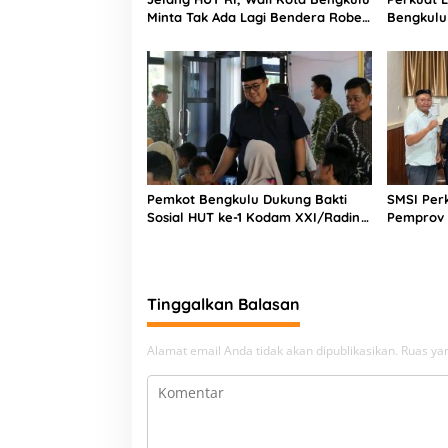
M
Minta Tak Ada Lagi Bendera Robek
Bengkulu
M
di Kantor Pemerintah
untuk Dir
D
K
e
-
1
1
0
K
o
Pemkot Bengkulu Dukung Bakti
SMSI Per
d
Sosial HUT ke-1 Kodam XXI/Radin
Pemprov 
i
Inten, Perkuat Sinergi untuk
Pembang
m
Masyarakat
1
2
0
Tinggalkan Balasan
6
/
Alamat email Anda tidak akan dipublikasikan.
Ruas yan
P
S
B