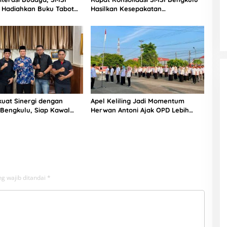
 Hadiahkan Buku Tabot
Hasilkan Kesepakatan
lantas Polda
Pembentukan Pokja Newsroom
Kolaboratif
kuat Sinergi dengan
Apel Keliling Jadi Momentum
Bengkulu, Siap Kawal
Herwan Antoni Ajak OPD Lebih
unan Daerah
Produktif
g wajib ditandai
*