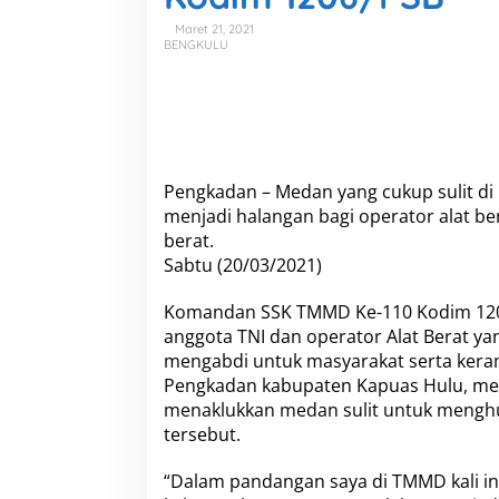
r
A
Maret 21, 2021
BENGKULU
l
a
t
B
e
r
a
Pengkadan – Medan yang cukup sulit di
t
S
menjadi halangan bagi operator alat b
e
berat.
m
Sabtu (20/03/2021)
a
n
Komandan SSK TMMD Ke-110 Kodim 1206/
g
a
anggota TNI dan operator Alat Berat y
t
mengabdi untuk masyarakat serta ker
M
Pengkadan kabupaten Kapuas Hulu, men
e
menaklukkan medan sulit untuk mengh
l
a
tersebut.
k
u
“Dalam pandangan saya di TMMD kali in
k