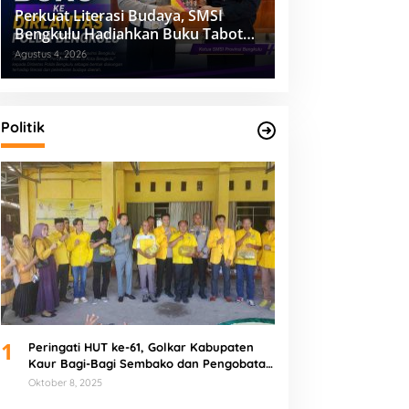
Perkuat Literasi Budaya, SMSI
Bengkulu Hadiahkan Buku Tabot
untuk Dirlantas Polda
Agustus 4, 2026
Politik
1
Peringati HUT ke-61, Golkar Kabupaten
Kaur Bagi-Bagi Sembako dan Pengobatan
Gratis
Oktober 8, 2025