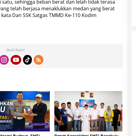
atu, sehingga beban berat dan lelah tidak terasa
 yang telah berjasa menaklukkan medan yang berat
,” kata Dan SSK Satgas TMMD Ke-110 Kodim
Ikuti Kami
iterasi Budaya, SMSI
Rapat Konsolidasi SMSI Bengkulu