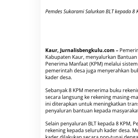
K
P
Pemdes Sukarami Salurkan BLT kepada 8 
M
d
a
n
H
o
n
Kaur, Jurnalisbengkulu.com –
Pemerin
o
Kabupaten Kaur, menyalurkan Bantuan 
r
Penerima Manfaat (KPM) melalui sistem 
K
a
pemerintah desa juga menyerahkan buk
d
kader desa.
e
r
Sebanyak 8 KPM menerima buku rekenin
M
secara langsung ke rekening masing-ma
e
l
ini diterapkan untuk meningkatkan tran
a
penyaluran bantuan kepada masyarakat
l
u
Selain penyaluran BLT kepada 8 KPM, 
i
rekening kepada seluruh kader desa. M
R
e
kader dilakukan secara non-tunai deng