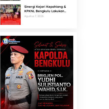
Sinergi Kejari Kepahiang &
KPKNL Bengkulu Lakukan
Penilaian Barang Rampasan
Agustus 7, 2026
Korupsi