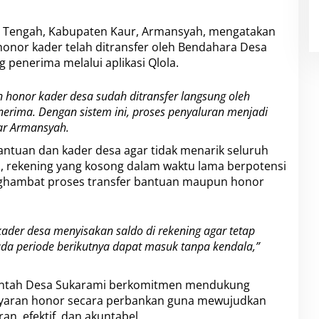
r Tengah, Kabupaten Kaur, Armansyah, mengatakan
or kader telah ditransfer oleh Bendahara Desa
 penerima melalui aplikasi Qlola.
honor kader desa sudah ditransfer langsung oleh
nerima. Dengan sistem ini, proses penyaluran menjadi
ar Armansyah.
ntuan dan kader desa agar tidak menarik seluruh
a, rekening yang kosong dalam waktu lama berpotensi
enghambat proses transfer bantuan maupun honor
der desa menyisakan saldo di rekening agar tetap
ada periode berikutnya dapat masuk tanpa kendala,”
ntah Desa Sukarami berkomitmen mendukung
yaran honor secara perbankan guna mewujudkan
an, efektif, dan akuntabel.