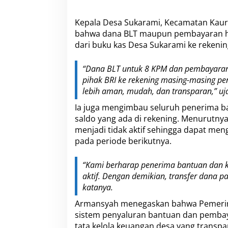
Kepala Desa Sukarami, Kecamatan Kau
bahwa dana BLT maupun pembayaran hon
dari buku kas Desa Sukarami ke rekening
“Dana BLT untuk 8 KPM dan pembayaran 
pihak BRI ke rekening masing-masing pe
lebih aman, mudah, dan transparan,” uj
Ia juga mengimbau seluruh penerima ba
saldo yang ada di rekening. Menurutny
menjadi tidak aktif sehingga dapat m
pada periode berikutnya.
“Kami berharap penerima bantuan dan ka
aktif. Dengan demikian, transfer dana p
katanya.
Armansyah menegaskan bahwa Pemeri
sistem penyaluran bantuan dan pemba
tata kelola keuangan desa yang transpar