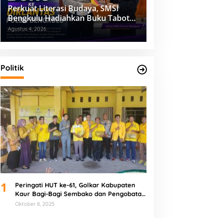
Perkuat Literasi Budaya, SMSI
Bengkulu Hadiahkan Buku Tabot
untuk Dirlantas Polda
Agustus 4, 2026
Politik
1
Peringati HUT ke-61, Golkar Kabupaten
Kaur Bagi-Bagi Sembako dan Pengobatan
Gratis
Oktober 8, 2025