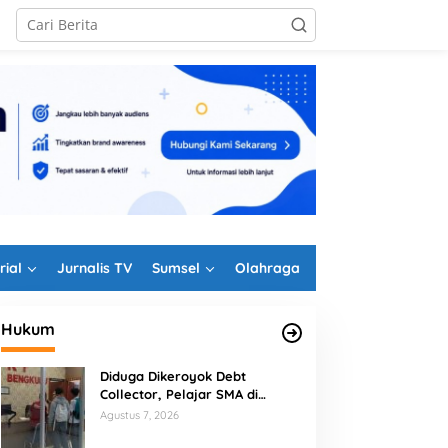
rial
Jurnalis TV
Sumsel
Olahraga
Hukum
Diduga Dikeroyok Debt
Collector, Pelajar SMA di
Bengkulu Tempuh Jalur Hukum
Agustus 7, 2026