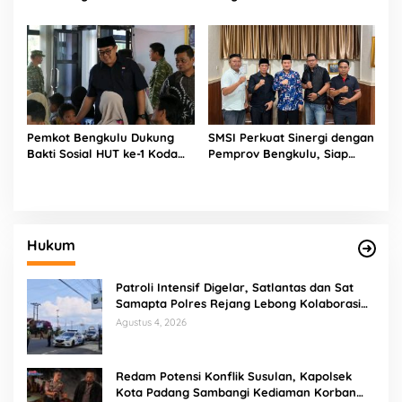
Buku Tabot untuk Dirlantas
Kesepakatan Pembentukan
Polda
Pokja Newsroom Kolaboratif
Pemkot Bengkulu Dukung
SMSI Perkuat Sinergi dengan
Bakti Sosial HUT ke-1 Kodam
Pemprov Bengkulu, Siap
XXI/Radin Inten, Perkuat
Kawal Pembangunan Daerah
Sinergi untuk Masyarakat
Hukum
Patroli Intensif Digelar, Satlantas dan Sat
Samapta Polres Rejang Lebong Kolaborasi
Berantas Balap Liar
Agustus 4, 2026
Redam Potensi Konflik Susulan, Kapolsek
Kota Padang Sambangi Kediaman Korban