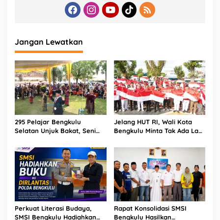
Jangan Lewatkan
295 Pelajar Bengkulu
Jelang HUT RI, Wali Kota
Selatan Unjuk Bakat, Seni
Bengkulu Minta Tak Ada Lagi
Tradisional Jadi Cara Jaga
Bendera Robek di Kantor
Budaya Daerah
Pemerintah
Perkuat Literasi Budaya,
Rapat Konsolidasi SMSI
SMSI Bengkulu Hadiahkan
Bengkulu Hasilkan