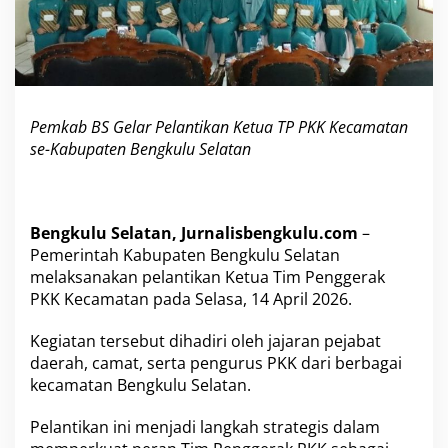
i
k
a
n
K
e
Pemkab BS Gelar Pelantikan Ketua TP PKK Kecamatan
t
u
se-Kabupaten Bengkulu Selatan
a
T
P
P
Bengkulu Selatan, Jurnalisbengkulu.com
–
K
K
Pemerintah Kabupaten Bengkulu Selatan
K
melaksanakan pelantikan Ketua Tim Penggerak
e
PKK Kecamatan pada Selasa, 14 April 2026.
c
a
Kegiatan tersebut dihadiri oleh jajaran pejabat
m
a
daerah, camat, serta pengurus PKK dari berbagai
t
kecamatan Bengkulu Selatan.
a
n
Pelantikan ini menjadi langkah strategis dalam
s