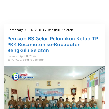
Homepage
/
BENGKULU
/
Bengkulu Selatan
P
e
Pemkab BS Gelar Pelantikan Ketua TP
m
k
PKK Kecamatan se-Kabupaten
a
Bengkulu Selatan
b
B
Redaksi
April 14, 2026
BENGKULU
,
Bengkulu Selatan
S
G
e
l
a
r
P
e
l
a
n
t