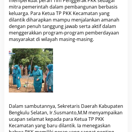
memperkuat peran Tim Penggerak PKK sebagai
e
-
mitra pemerintah dalam pembangunan berbasis
K
keluarga. Para Ketua TP PKK Kecamatan yang
a
dilantik diharapkan mampu menjalankan amanah
b
dengan penuh tanggung jawab serta aktif dalam
u
menggerakkan program-program pemberdayaan
p
a
masyarakat di wilayah masing-masing.
t
e
n
B
e
n
g
k
u
l
u
S
Dalam sambutannya, Sekretaris Daerah Kabupaten
e
l
Bengkulu Selatan, Ir.Susmanto,M.M menyampaikan
a
ucapan selamat kepada para Ketua TP PKK
t
Kecamatan yang baru dilantik. Ia menegaskan
a
bahwa PKK memiliki peran yang sangat penting