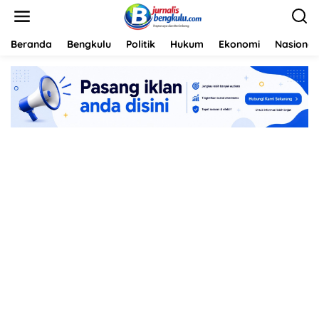
L
e
w
a
Beranda
Bengkulu
Politik
Hukum
Ekonomi
Nasional
t
i
k
e
k
o
n
t
e
n