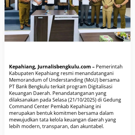
a
n
k
B
e
n
g
k
u
l
u
T
Kepahiang, Jurnalisbengkulu.com –
Pemerintah
a
Kabupaten Kepahiang resmi menandatangani
n
Memorandum of Understanding (MoU) bersama
d
PT Bank Bengkulu terkait program Digitalisasi
a
t
Keuangan Daerah. Penandatanganan yang
a
dilaksanakan pada Selasa (21/10/2025) di Gedung
n
Command Center Pemkab Kepahiang ini
g
merupakan bentuk komitmen bersama dalam
a
mewujudkan tata kelola keuangan daerah yang
n
i
lebih modern, transparan, dan akuntabel.
M