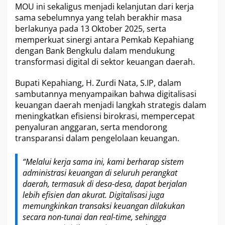
O
MOU ini sekaligus menjadi kelanjutan dari kerja
U
sama sebelumnya yang telah berakhir masa
D
berlakunya pada 13 Oktober 2025, serta
i
g
memperkuat sinergi antara Pemkab Kepahiang
i
dengan Bank Bengkulu dalam mendukung
t
transformasi digital di sektor keuangan daerah.
a
l
Bupati Kepahiang, H. Zurdi Nata, S.IP, dalam
i
s
sambutannya menyampaikan bahwa digitalisasi
a
keuangan daerah menjadi langkah strategis dalam
s
meningkatkan efisiensi birokrasi, mempercepat
i
penyaluran anggaran, serta mendorong
K
e
transparansi dalam pengelolaan keuangan.
u
a
“Melalui kerja sama ini, kami berharap sistem
n
administrasi keuangan di seluruh perangkat
g
a
daerah, termasuk di desa-desa, dapat berjalan
n
lebih efisien dan akurat. Digitalisasi juga
D
memungkinkan transaksi keuangan dilakukan
a
secara non-tunai dan real-time, sehingga
e