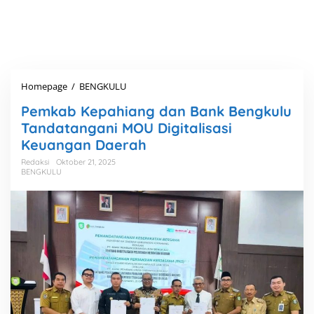
Homepage
/
BENGKULU
P
e
Pemkab Kepahiang dan Bank Bengkulu
m
k
Tandatangani MOU Digitalisasi
a
Keuangan Daerah
b
K
Redaksi
Oktober 21, 2025
BENGKULU
e
p
a
h
i
a
n
g
d
a
n
B