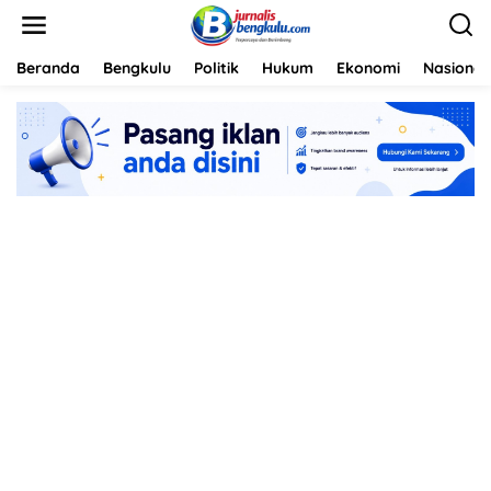
L
e
w
a
Beranda
Bengkulu
Politik
Hukum
Ekonomi
Nasional
t
i
k
e
k
o
n
t
e
n