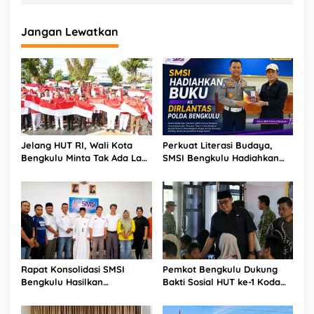
Jangan Lewatkan
Jelang HUT RI, Wali Kota
Perkuat Literasi Budaya,
Bengkulu Minta Tak Ada Lagi
SMSI Bengkulu Hadiahkan
Bendera Robek di Kantor
Buku Tabot untuk Dirlantas
Pemerintah
Polda
Rapat Konsolidasi SMSI
Pemkot Bengkulu Dukung
Bengkulu Hasilkan
Bakti Sosial HUT ke-1 Kodam
Kesepakatan Pembentukan
XXI/Radin Inten, Perkuat
Pokja Newsroom Kolaboratif
Sinergi untuk Masyarakat