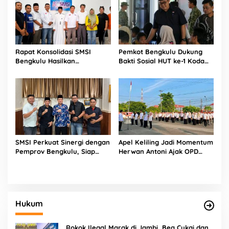
Rapat Konsolidasi SMSI
Pemkot Bengkulu Dukung
Bengkulu Hasilkan
Bakti Sosial HUT ke-1 Kodam
Kesepakatan Pembentukan
XXI/Radin Inten, Perkuat
Pokja Newsroom Kolaboratif
Sinergi untuk Masyarakat
SMSI Perkuat Sinergi dengan
Apel Keliling Jadi Momentum
Pemprov Bengkulu, Siap
Herwan Antoni Ajak OPD
Kawal Pembangunan Daerah
Lebih Produktif
Hukum
Rokok Ilegal Marak di Jambi, Bea Cukai dan