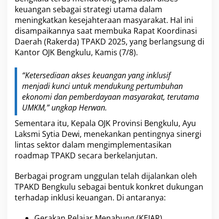
A
keuangan sebagai strategi utama dalam
K
D
meningkatkan kesejahteraan masyarakat. Hal ini
R
disampaikannya saat membuka Rapat Koordinasi
a
Daerah (Rakerda) TPAKD 2025, yang berlangsung di
i
Kantor OJK Bengkulu, Kamis (7/8).
h
A
p
“Ketersediaan akses keuangan yang inklusif
r
menjadi kunci untuk mendukung pertumbuhan
e
ekonomi dan pemberdayaan masyarakat, terutama
s
i
UMKM,” ungkap Herwan.
a
Sementara itu, Kepala OJK Provinsi Bengkulu, Ayu
s
i
Laksmi Sytia Dewi, menekankan pentingnya sinergi
lintas sektor dalam mengimplementasikan
roadmap TPAKD secara berkelanjutan.
Berbagai program unggulan telah dijalankan oleh
TPAKD Bengkulu sebagai bentuk konkret dukungan
terhadap inklusi keuangan. Di antaranya:
Gerakan Pelajar Menabung (KEJAR)