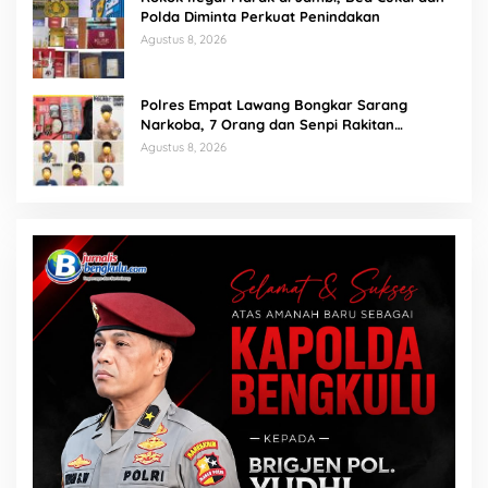
Polda Diminta Perkuat Penindakan
Agustus 8, 2026
Polres Empat Lawang Bongkar Sarang
Narkoba, 7 Orang dan Senpi Rakitan
Diamankan
Agustus 8, 2026