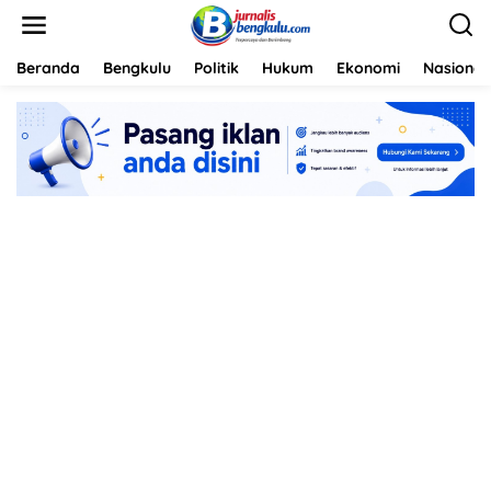
L
e
w
a
Beranda
Bengkulu
Politik
Hukum
Ekonomi
Nasional
t
i
k
e
k
o
n
t
e
n