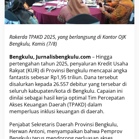
l
u
T
e
m
b
Rakerda TPAKD 2025, yang berlangsung di Kantor OJK
u
Bengkulu, Kamis (7/8)
s
R
p
Bengkulu, Jurnalisbengkulu.com
– Hingga
1
pertengahan tahun 2025, penyaluran Kredit Usaha
,
Rakyat (KUR) di Provinsi Bengkulu mencapai angka
9
fantastis sebesar Rp1,95 triliun. Dana tersebut
5
T
disalurkan kepada 26.557 debitur yang tersebar di
r
seluruh kabupaten/kota di Bengkulu. Capaian ini
i
dinilai sebagai hasil kerja optimal Tim Percepatan
l
Akses Keuangan Daerah (TPAKD) dalam
i
memperluas inklusi keuangan di daerah.
u
n
,
Penjabat Sekretaris Daerah Provinsi Bengkulu,
T
Herwan Antoni, menyampaikan bahwa Pemprov
P
Bengkulu terus mendorong perluasan akses