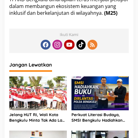
dalam membangun ekosistem keuangan yang
inklusif dan berkelanjutan di wilayahnya.
(M25)
Ikuti Kami
Jangan Lewatkan
Jelang HUT RI, Wali Kota
Perkuat Literasi Budaya,
Bengkulu Minta Tak Ada Lagi
SMSI Bengkulu Hadiahkan
Bendera Robek di Kantor
Buku Tabot untuk Dirlantas
Pemerintah
Polda