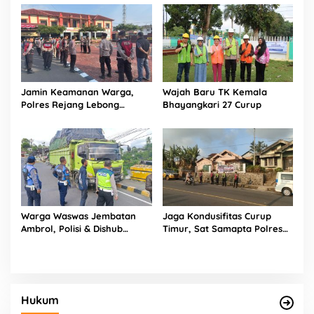
Rawan
Jamin Keamanan Warga,
Wajah Baru TK Kemala
Polres Rejang Lebong
Bhayangkari 27 Curup
Terjunkan Tim UKL Sisir Titik
Rawan Keramaian
Warga Waswas Jembatan
Jaga Kondusifitas Curup
Ambrol, Polisi & Dishub
Timur, Sat Samapta Polres
Rejang Lebong Sapu Bersih
Rejang Lebong Siagakan
Truk Overload yang
Personel di Titik Rawan 3C
‘Ngetem’ di Sambe Baru
Hukum