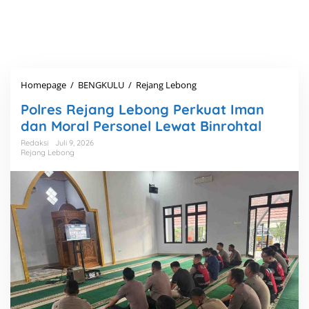
Homepage
/
BENGKULU
/
Rejang Lebong
P
o
Polres Rejang Lebong Perkuat Iman
l
r
dan Moral Personel Lewat Binrohtal
e
Redaksi
Juli 9, 2026
s
Rejang Lebong
R
e
j
a
n
g
L
e
b
o
n
g
P