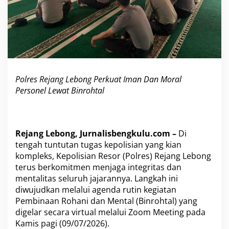
e
r
k
u
a
t
I
m
Polres Rejang Lebong Perkuat Iman Dan Moral
a
Personel Lewat Binrohtal
n
d
a
n
M
Rejang Lebong, Jurnalisbengkulu.com –
Di
o
tengah tuntutan tugas kepolisian yang kian
r
kompleks, Kepolisian Resor (Polres) Rejang Lebong
a
l
terus berkomitmen menjaga integritas dan
P
mentalitas seluruh jajarannya. Langkah ini
e
diwujudkan melalui agenda rutin kegiatan
r
Pembinaan Rohani dan Mental (Binrohtal) yang
s
digelar secara virtual melalui Zoom Meeting pada
o
n
Kamis pagi (09/07/2026).