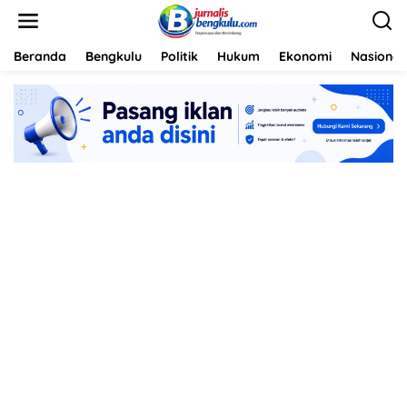
L
e
w
a
Beranda
Bengkulu
Politik
Hukum
Ekonomi
Nasional
t
i
k
e
k
o
n
t
e
n