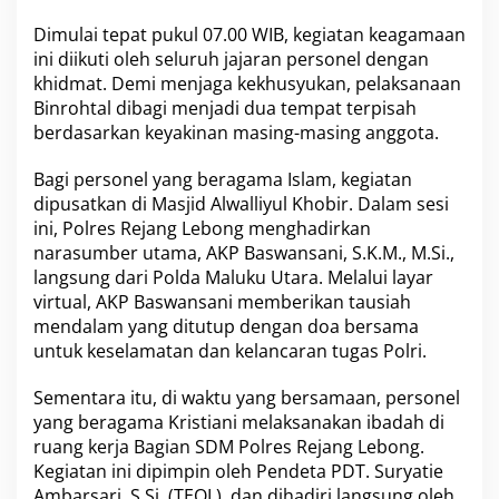
e
l
Dimulai tepat pukul 07.00 WIB, kegiatan keagamaan
L
ini diikuti oleh seluruh jajaran personel dengan
e
khidmat. Demi menjaga kekhusyukan, pelaksanaan
w
a
Binrohtal dibagi menjadi dua tempat terpisah
t
berdasarkan keyakinan masing-masing anggota.
B
i
Bagi personel yang beragama Islam, kegiatan
n
dipusatkan di Masjid Alwalliyul Khobir. Dalam sesi
r
o
ini, Polres Rejang Lebong menghadirkan
h
narasumber utama, AKP Baswansani, S.K.M., M.Si.,
t
langsung dari Polda Maluku Utara. Melalui layar
a
virtual, AKP Baswansani memberikan tausiah
l
mendalam yang ditutup dengan doa bersama
untuk keselamatan dan kelancaran tugas Polri.
Sementara itu, di waktu yang bersamaan, personel
yang beragama Kristiani melaksanakan ibadah di
ruang kerja Bagian SDM Polres Rejang Lebong.
Kegiatan ini dipimpin oleh Pendeta PDT. Suryatie
Ambarsari, S.Si. (TEOL), dan dihadiri langsung oleh