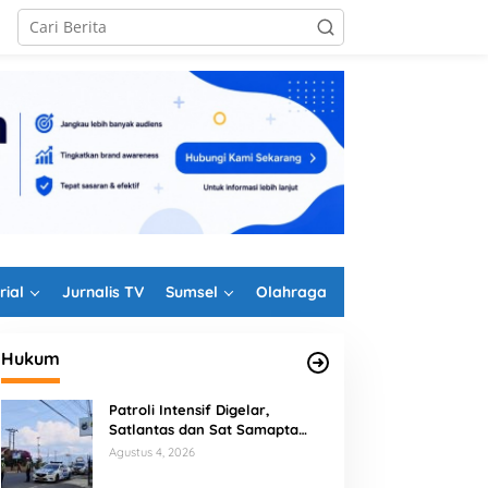
rial
Jurnalis TV
Sumsel
Olahraga
Hukum
Patroli Intensif Digelar,
Satlantas dan Sat Samapta
Polres Rejang Lebong
Agustus 4, 2026
Kolaborasi Berantas Balap Liar