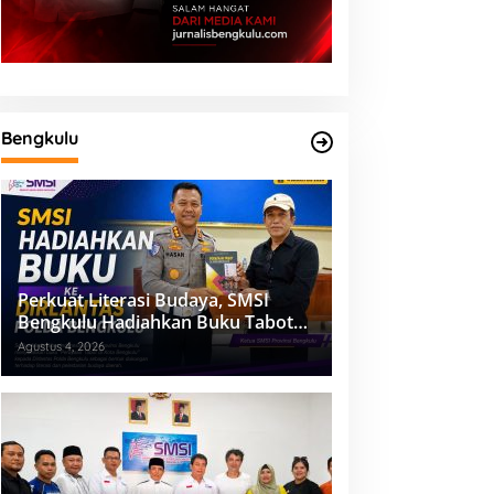
Bengkulu
Perkuat Literasi Budaya, SMSI
Bengkulu Hadiahkan Buku Tabot
untuk Dirlantas Polda
Agustus 4, 2026