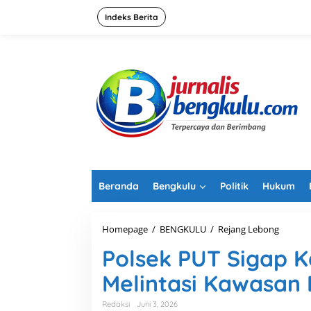
L
e
Indeks Berita
w
a
t
i
k
e
k
o
n
t
e
n
Beranda
Bengkulu
Politik
Hukum
Homepage
/
BENGKULU
/
Rejang Lebong
P
o
Polsek PUT Sigap 
l
s
Melintasi Kawasan
e
k
P
Redaksi
Juni 3, 2026