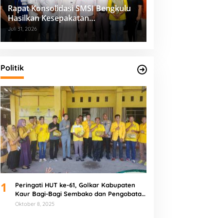
Rapat Konsolidasi SMSI Bengkulu
Hasilkan Kesepakatan
Pembentukan Pokja Newsroom
Juli 31, 2026
Kolaboratif
Politik
1
Peringati HUT ke-61, Golkar Kabupaten
Kaur Bagi-Bagi Sembako dan Pengobatan
Gratis
Oktober 8, 2025