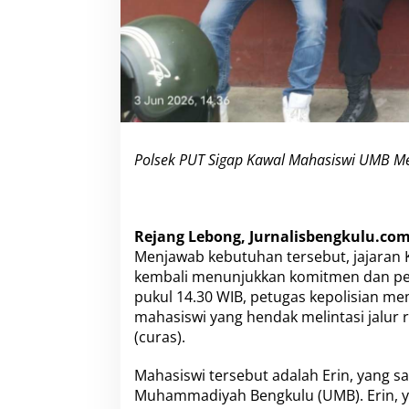
e
l
i
n
t
a
s
i
K
a
Polsek PUT Sigap Kawal Mahasiswi UMB Me
w
a
s
a
Rejang Lebong, Jurnalisbengkulu.com
n
Menjawab kebutuhan tersebut, jajaran K
R
a
kembali menunjukkan komitmen dan pela
w
pukul 14.30 WIB, petugas kepolisian 
a
mahasiswi yang hendak melintasi jalur
n
(curas).
S
e
c
Mahasiswi tersebut adalah Erin, yang sa
a
Muhammadiyah Bengkulu (UMB). Erin, ya
r