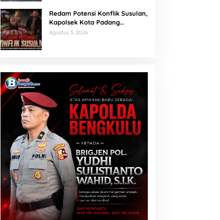
Redam Potensi Konflik Susulan,
Kapolsek Kota Padang
Sambangi Kediaman Korban
Agustus 3, 2026
Penganiayaan di Lubuk Mumpo