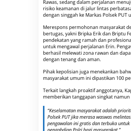
Rawas, sedang dalam perjalanan menuj
a
risiko keamanan di jalur lintas perbatas
G
r
dengan singgah ke Markas Polsek PUT 
a
t
Merespons permohonan masyarakat den
i
bertugas, yakni Bripka Erik dan Briptu
s
pendekatan yang ramah dan profesiona
untuk mengawal perjalanan Erin. Penga
berhasil melewati zona rawan dan dap
dengan tenang dan aman.
Pihak kepolisian juga menekankan bah
masyarakat umum ini dipastikan 100 per
Terkait langkah proaktif anggotanya, Ka
memberikan tanggapan singkat namun 
“Keselamatan masyarakat adalah priori
Polsek PUT jika merasa waswas melintas
pengawalan ini gratis dan terbuka untuk 
pengabdian Polri bagi masyarakat.”