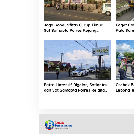
Jaga Kondusifitas Curup Timur,
Cegat Ra
Sat Samapta Polres Rejang
Kala Sam
Lebong Siagakan Personel di Titik
Lebong ‘J
Rawan 3C
Kejahata
Patroli Intensif Digelar, Satlantas
Grebek Ba
dan Sat Samapta Polres Rejang
Lebong T
Lebong Kolaborasi Berantas Balap
Siang-Ma
Liar