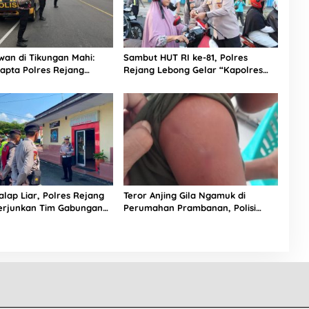
wan di Tikungan Mahi:
Sambut HUT RI ke-81, Polres
apta Polres Rejang
Rejang Lebong Gelar “Kapolres
aga Jarak’ Dari Aksi
Menyapa” dan Bagikan 1.000
n
Bendera
lap Liar, Polres Rejang
Teror Anjing Gila Ngamuk di
erjunkan Tim Gabungan
Perumahan Prambanan, Polisi
lam
Turun Tangan Amankan Lokasi