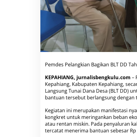
B
a
g
i
k
a
n
B
L
T
D
D
Pemdes Pelangkian Bagikan BLT DD Ta
T
a
KEPAHIANG, jurnalisbengkulu.com
– 
h
Kepahiang, Kabupaten Kepahiang, seca
u
Langsung Tunai Dana Desa (BLT DD) un
n
2
bantuan tersebut berlangsung dengan te
0
2
Kegiatan ini merupakan manifestasi nya
6
kongkret untuk meringankan beban ek
,
atau rentan miskin. Pada penyaluran ka
1
7
tercatat menerima bantuan sebesar Rp 
K