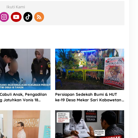
Ikuti Kami
 Cabuli Anak, Pengadilan
Persiapan Sedekah Bumi & HUT
g Jatuhkan Vonis 18
ke-19 Desa Mekar Sari Kabawetan
njara
Berjalan Meriah, Ada Wayang Kulit
Besok