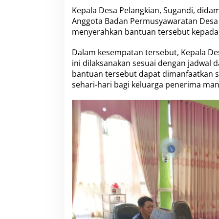
P
Kepala Desa Pelangkian, Sugandi, didam
M
Anggota Badan Permusyawaratan Desa (
T
menyerahkan bantuan tersebut kepada
e
r
i
Dalam kesempatan tersebut, Kepala D
m
ini dilaksanakan sesuai dengan jadwal d
a
bantuan tersebut dapat dimanfaatkan 
R
sehari-hari bagi keluarga penerima man
p
1
.
2
J
u
t
a