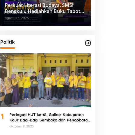
Perkuat Literasi Budaya, SMSI
Bengkulu Hadiahkan Buku Tabot
untuk Dirlantas Polda
Agustus 4, 2026
Politik
1
Peringati HUT ke-61, Golkar Kabupaten
Kaur Bagi-Bagi Sembako dan Pengobatan
Gratis
Oktober 8, 2025